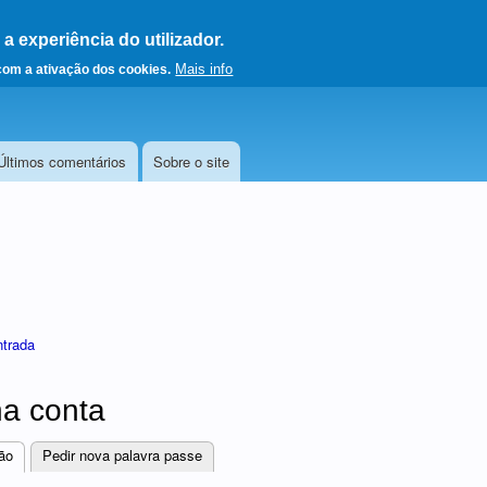
 experiência do utilizador.
a a página principal
Mais info
 com a ativação dos cookies.
Últimos comentários
Sobre o site
ntrada
a conta
ão
(separador ativo)
Pedir nova palavra passe
res