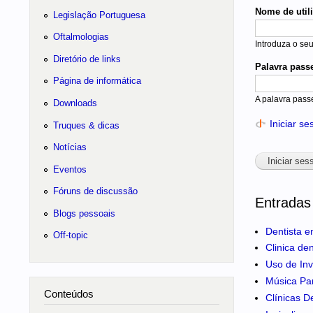
Nome de util
Legislação Portuguesa
Oftalmologias
Introduza o se
Diretório de links
Palavra pass
Página de informática
A palavra pass
Downloads
Iniciar s
Truques & dicas
Notícias
Eventos
Fóruns de discussão
Entradas
Blogs pessoais
Dentista e
Off-topic
Clinica de
Uso de Inv
Música Pa
Conteúdos
Clínicas D