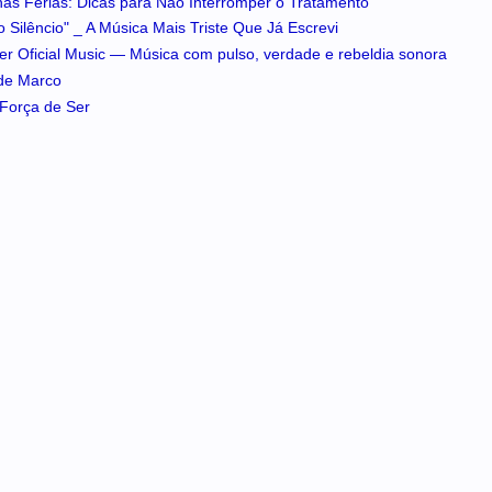
 nas Férias: Dicas para Não Interromper o Tratamento
 Silêncio" _ A Música Mais Triste Que Já Escrevi
iker Oficial Music — Música com pulso, verdade e rebeldia sonora
 de Marco
A Força de Ser