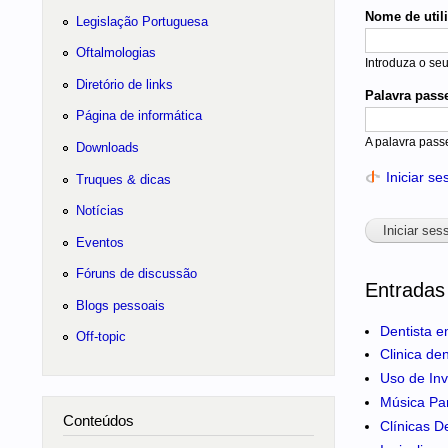
Nome de util
Legislação Portuguesa
Oftalmologias
Introduza o se
Diretório de links
Palavra pass
Página de informática
A palavra pass
Downloads
Iniciar s
Truques & dicas
Notícias
Eventos
Fóruns de discussão
Entradas
Blogs pessoais
Dentista e
Off-topic
Clinica de
Uso de Inv
Música Pa
Conteúdos
Clínicas D