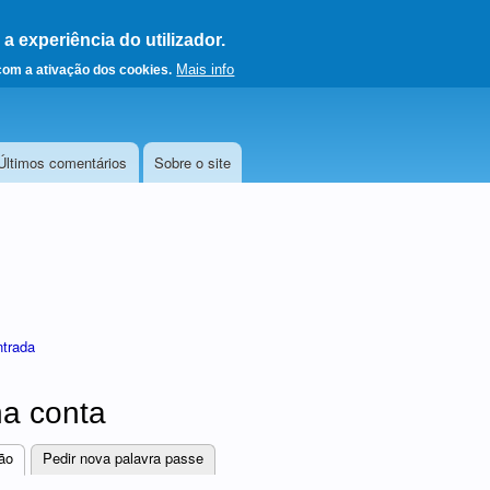
 experiência do utilizador.
a a página principal
Mais info
 com a ativação dos cookies.
Últimos comentários
Sobre o site
ntrada
a conta
ão
(separador ativo)
Pedir nova palavra passe
res