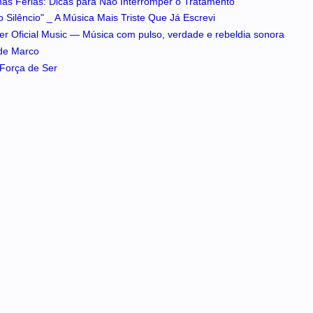
 nas Férias: Dicas para Não Interromper o Tratamento
 Silêncio" _ A Música Mais Triste Que Já Escrevi
iker Oficial Music — Música com pulso, verdade e rebeldia sonora
 de Marco
A Força de Ser