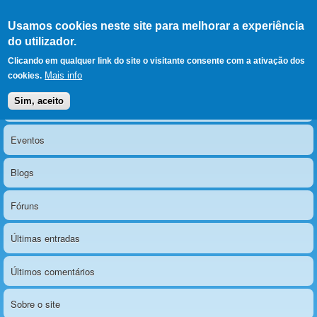
Ir para as secções
(Alt+1)
Ir para o conteúdo
Iniciar sessão
Usamos cookies neste site para melhorar a experiência
LERPARAVER
, ir para a
do utilizador.
página principal
O portal da visão diferente
Clicando em qualquer link do site o visitante consente com a ativação dos
Mais info
cookies.
Sim, aceito
Notícias
Menu principal
Eventos
Blogs
Fóruns
Últimas entradas
Últimos comentários
Sobre o site