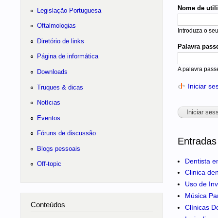
Nome de util
Legislação Portuguesa
Oftalmologias
Introduza o se
Diretório de links
Palavra pass
Página de informática
A palavra pass
Downloads
Iniciar s
Truques & dicas
Notícias
Eventos
Fóruns de discussão
Entradas
Blogs pessoais
Dentista e
Off-topic
Clinica de
Uso de Inv
Música Pa
Conteúdos
Clínicas D