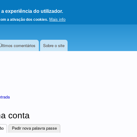
 experiência do utilizador.
a a página principal
Mais info
 com a ativação dos cookies.
Últimos comentários
Sobre o site
ntrada
a conta
ão
(separador ativo)
Pedir nova palavra passe
res