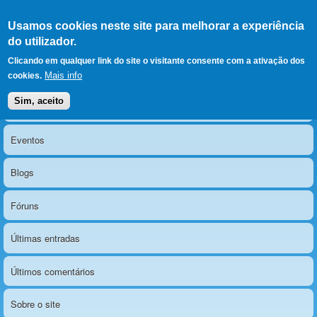
Ir para as secções
(Alt+1)
Ir para o conteúdo
Iniciar sessão
Usamos cookies neste site para melhorar a experiência
LERPARAVER
, ir para a
do utilizador.
página principal
O portal da visão diferente
Clicando em qualquer link do site o visitante consente com a ativação dos
Mais info
cookies.
Sim, aceito
Notícias
Menu principal
Eventos
Blogs
Fóruns
Últimas entradas
Últimos comentários
Sobre o site