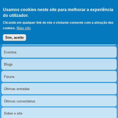
Ir para as secções
(Alt+1)
Ir para o conteúdo
Iniciar sessão
Usamos cookies neste site para melhorar a experiência
LERPARAVER
, ir para a
do utilizador.
página principal
O portal da visão diferente
Clicando em qualquer link do site o visitante consente com a ativação dos
Mais info
cookies.
Sim, aceito
Notícias
Menu principal
Eventos
Blogs
Fóruns
Últimas entradas
Últimos comentários
Sobre o site