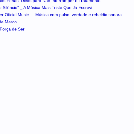
 nas Férias: Dicas para Não Interromper o Tratamento
 Silêncio" _ A Música Mais Triste Que Já Escrevi
iker Oficial Music — Música com pulso, verdade e rebeldia sonora
 de Marco
A Força de Ser