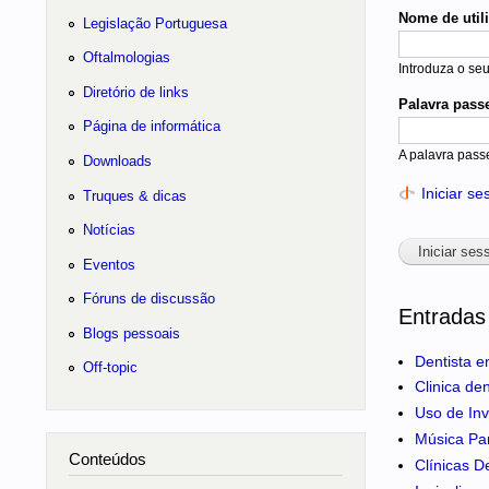
Nome de util
Legislação Portuguesa
Oftalmologias
Introduza o se
Diretório de links
Palavra pass
Página de informática
A palavra pass
Downloads
Iniciar s
Truques & dicas
Notícias
Eventos
Fóruns de discussão
Entradas
Blogs pessoais
Dentista e
Off-topic
Clinica de
Uso de Inv
Música Pa
Conteúdos
Clínicas D