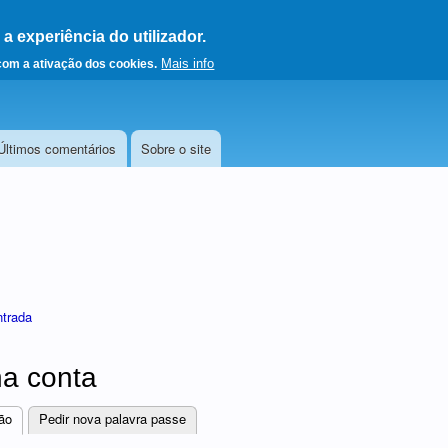
 experiência do utilizador.
a a página principal
Mais info
 com a ativação dos cookies.
Últimos comentários
Sobre o site
ntrada
a conta
ão
(separador ativo)
Pedir nova palavra passe
res