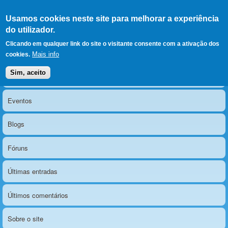
Ir para as secções
(Alt+1)
Ir para o conteúdo
Iniciar sessão
Usamos cookies neste site para melhorar a experiência
LERPARAVER
, ir para a
do utilizador.
página principal
O portal da visão diferente
Clicando em qualquer link do site o visitante consente com a ativação dos
Mais info
cookies.
Sim, aceito
Notícias
Menu principal
Eventos
Blogs
Fóruns
Últimas entradas
Últimos comentários
Sobre o site