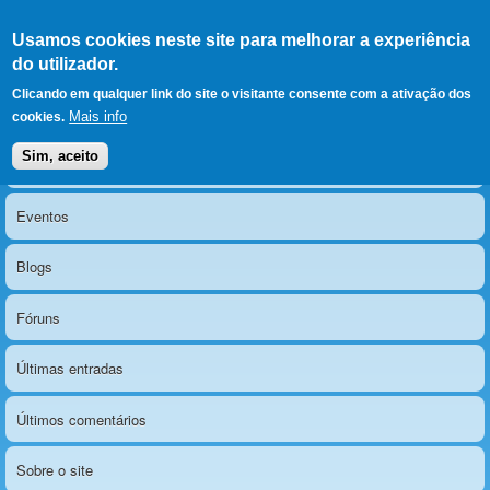
Ir para as secções
(Alt+1)
Ir para o conteúdo
Iniciar sessão
Usamos cookies neste site para melhorar a experiência
LERPARAVER
, ir para a
do utilizador.
página principal
O portal da visão diferente
Clicando em qualquer link do site o visitante consente com a ativação dos
Mais info
cookies.
Sim, aceito
Notícias
Menu principal
Eventos
Blogs
Fóruns
Últimas entradas
Últimos comentários
Sobre o site