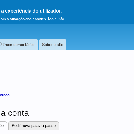
 experiência do utilizador.
a a página principal
Mais info
 com a ativação dos cookies.
Últimos comentários
Sobre o site
ntrada
a conta
ão
(separador ativo)
Pedir nova palavra passe
res