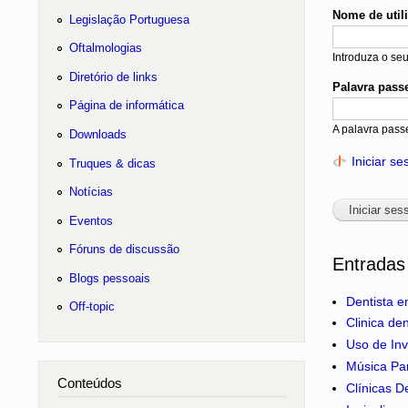
Nome de util
Legislação Portuguesa
Oftalmologias
Introduza o se
Diretório de links
Palavra pass
Página de informática
A palavra pass
Downloads
Iniciar s
Truques & dicas
Notícias
Eventos
Fóruns de discussão
Entradas
Blogs pessoais
Dentista e
Off-topic
Clinica de
Uso de Inv
Música Pa
Conteúdos
Clínicas D