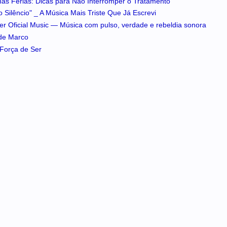
 nas Férias: Dicas para Não Interromper o Tratamento
 Silêncio" _ A Música Mais Triste Que Já Escrevi
iker Oficial Music — Música com pulso, verdade e rebeldia sonora
 de Marco
A Força de Ser