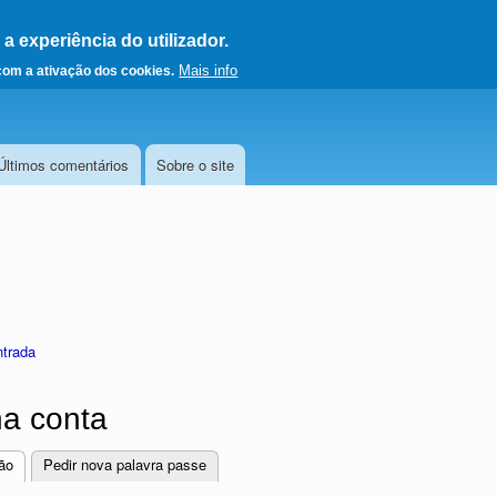
 experiência do utilizador.
a a página principal
Mais info
 com a ativação dos cookies.
Últimos comentários
Sobre o site
ntrada
a conta
ão
(separador ativo)
Pedir nova palavra passe
res