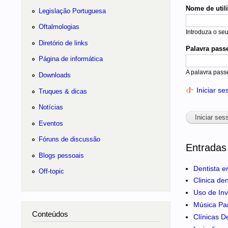
Nome de util
Legislação Portuguesa
Oftalmologias
Introduza o se
Diretório de links
Palavra pass
Página de informática
A palavra pass
Downloads
Iniciar s
Truques & dicas
Notícias
Eventos
Fóruns de discussão
Entradas
Blogs pessoais
Dentista e
Off-topic
Clinica de
Uso de Inv
Música Pa
Conteúdos
Clínicas D