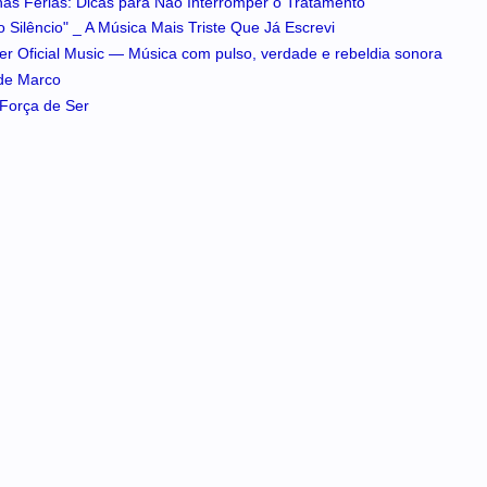
 nas Férias: Dicas para Não Interromper o Tratamento
 Silêncio" _ A Música Mais Triste Que Já Escrevi
iker Oficial Music — Música com pulso, verdade e rebeldia sonora
 de Marco
A Força de Ser