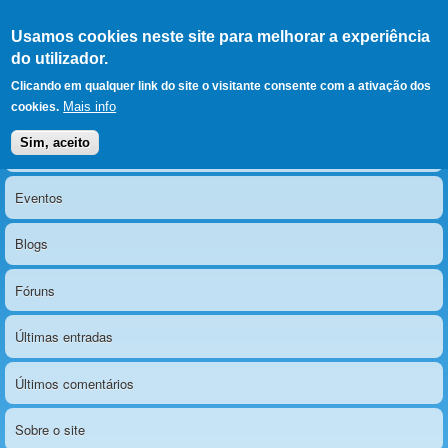
Ir para as secções
(Alt+1)
Ir para o conteúdo
Iniciar sessão
Usamos cookies neste site para melhorar a experiência
LERPARAVER
, ir para a
do utilizador.
página principal
O portal da visão diferente
Clicando em qualquer link do site o visitante consente com a ativação dos
Mais info
cookies.
Sim, aceito
Notícias
Menu principal
Eventos
Blogs
Fóruns
Últimas entradas
Últimos comentários
Sobre o site