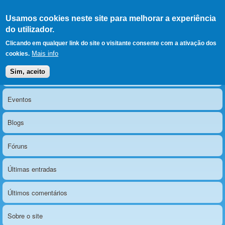
Ir para as secções
(Alt+1)
Ir para o conteúdo
Iniciar sessão
Usamos cookies neste site para melhorar a experiência
LERPARAVER
, ir para a
do utilizador.
página principal
O portal da visão diferente
Clicando em qualquer link do site o visitante consente com a ativação dos
Mais info
cookies.
Sim, aceito
Notícias
Menu principal
Eventos
Blogs
Fóruns
Últimas entradas
Últimos comentários
Sobre o site