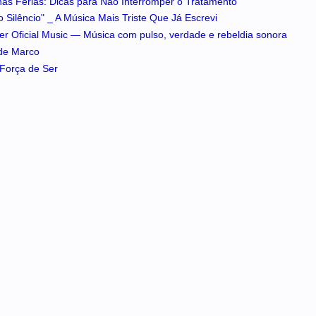
 nas Férias: Dicas para Não Interromper o Tratamento
 Silêncio" _ A Música Mais Triste Que Já Escrevi
iker Oficial Music — Música com pulso, verdade e rebeldia sonora
 de Marco
A Força de Ser