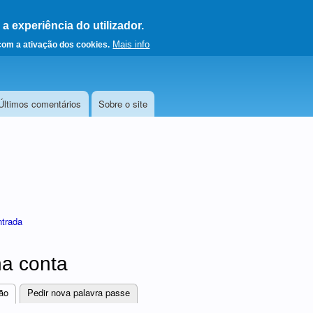
 experiência do utilizador.
a a página principal
Mais info
 com a ativação dos cookies.
Últimos comentários
Sobre o site
ntrada
a conta
ão
(separador ativo)
Pedir nova palavra passe
res