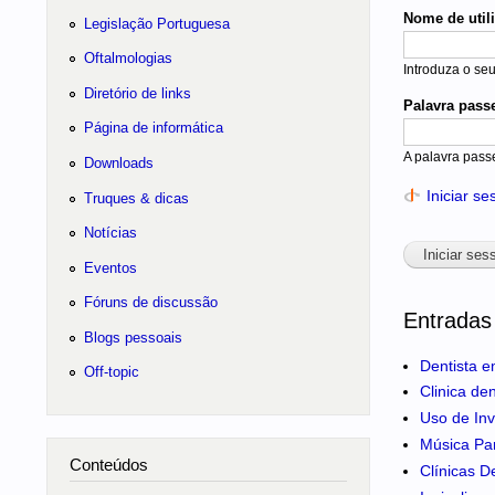
Nome de util
Legislação Portuguesa
Oftalmologias
Introduza o se
Diretório de links
Palavra pass
Página de informática
A palavra pass
Downloads
Iniciar s
Truques & dicas
Notícias
Eventos
Fóruns de discussão
Entradas
Blogs pessoais
Dentista e
Off-topic
Clinica de
Uso de Inv
Música Pa
Conteúdos
Clínicas D