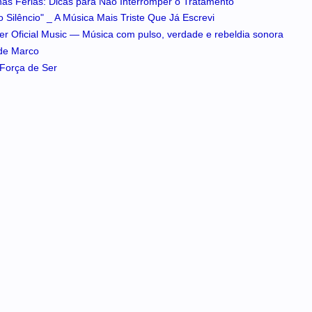
 nas Férias: Dicas para Não Interromper o Tratamento
 Silêncio" _ A Música Mais Triste Que Já Escrevi
iker Oficial Music — Música com pulso, verdade e rebeldia sonora
 de Marco
A Força de Ser