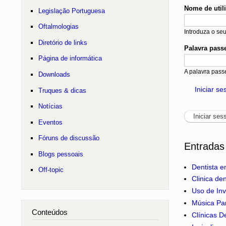
Nome de util
Legislação Portuguesa
Oftalmologias
Introduza o se
Diretório de links
Palavra pass
Página de informática
A palavra pass
Downloads
Iniciar s
Truques & dicas
Notícias
Eventos
Fóruns de discussão
Entradas
Blogs pessoais
Dentista e
Off-topic
Clinica de
Uso de Inv
Música Pa
Conteúdos
Clínicas D