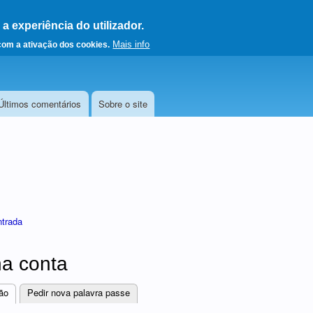
 experiência do utilizador.
a a página principal
Mais info
 com a ativação dos cookies.
Últimos comentários
Sobre o site
ntrada
a conta
ão
(separador ativo)
Pedir nova palavra passe
res