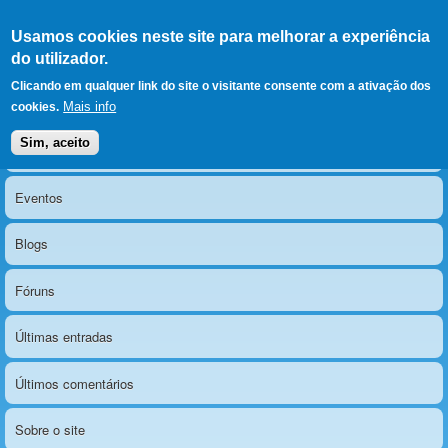
Ir para as secções
(Alt+1)
Ir para o conteúdo
Iniciar sessão
Usamos cookies neste site para melhorar a experiência
LERPARAVER
, ir para a
do utilizador.
página principal
O portal da visão diferente
Clicando em qualquer link do site o visitante consente com a ativação dos
Mais info
cookies.
Sim, aceito
Notícias
Menu principal
Eventos
Blogs
Fóruns
Últimas entradas
Últimos comentários
Sobre o site