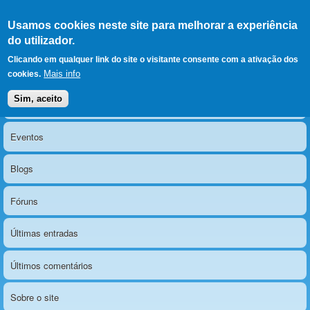
Ir para as secções
(Alt+1)
Ir para o conteúdo
Iniciar sessão
Usamos cookies neste site para melhorar a experiência
LERPARAVER
, ir para a
do utilizador.
página principal
O portal da visão diferente
Clicando em qualquer link do site o visitante consente com a ativação dos
Mais info
cookies.
Sim, aceito
Notícias
Menu principal
Eventos
Blogs
Fóruns
Últimas entradas
Últimos comentários
Sobre o site