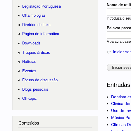
Nome de util
Legislação Portuguesa
Oftalmologias
Introduza o se
Diretório de links
Palavra pass
Página de informática
A palavra pass
Downloads
Iniciar s
Truques & dicas
Notícias
Eventos
Fóruns de discussão
Entradas
Blogs pessoais
Dentista e
Off-topic
Clinica de
Uso de Inv
Música Pa
Conteúdos
Clínicas D