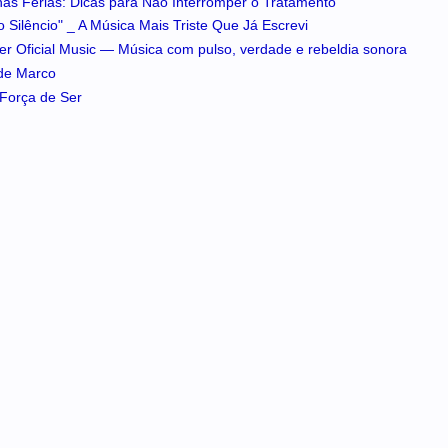
 nas Férias: Dicas para Não Interromper o Tratamento
 Silêncio" _ A Música Mais Triste Que Já Escrevi
iker Oficial Music — Música com pulso, verdade e rebeldia sonora
 de Marco
A Força de Ser