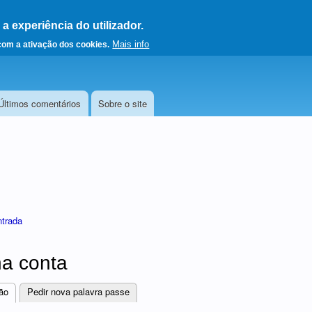
 experiência do utilizador.
a a página principal
Mais info
 com a ativação dos cookies.
Últimos comentários
Sobre o site
ntrada
a conta
ão
(separador ativo)
Pedir nova palavra passe
res