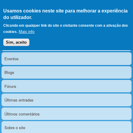
Ir para as secções
(Alt+1)
Ir para o conteúdo
Iniciar sessão
Usamos cookies neste site para melhorar a experiência
LERPARAVER
, ir para a
do utilizador.
página principal
O portal da visão diferente
Clicando em qualquer link do site o visitante consente com a ativação dos
Mais info
cookies.
Sim, aceito
Notícias
Menu principal
Eventos
Blogs
Fóruns
Últimas entradas
Últimos comentários
Sobre o site