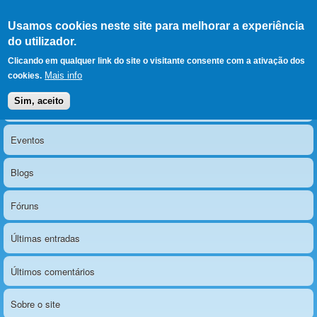
Ir para as secções
(Alt+1)
Ir para o conteúdo
Iniciar sessão
Usamos cookies neste site para melhorar a experiência
LERPARAVER
, ir para a
do utilizador.
página principal
O portal da visão diferente
Clicando em qualquer link do site o visitante consente com a ativação dos
Mais info
cookies.
Sim, aceito
Notícias
Menu principal
Eventos
Blogs
Fóruns
Últimas entradas
Últimos comentários
Sobre o site