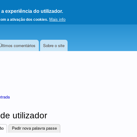
 experiência do utilizador.
a a página principal
Mais info
 com a ativação dos cookies.
Últimos comentários
Sobre o site
ntrada
de utilizador
ão
(separador ativo)
Pedir nova palavra passe
res