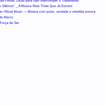
 nas Férias: Dicas para Não Interromper o Tratamento
 Silêncio" _ A Música Mais Triste Que Já Escrevi
iker Oficial Music — Música com pulso, verdade e rebeldia sonora
 de Marco
A Força de Ser