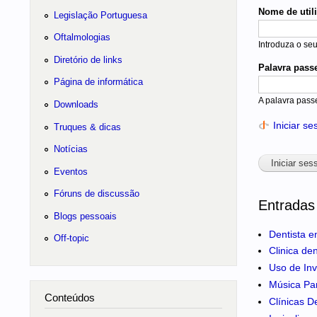
Nome de util
Legislação Portuguesa
Oftalmologias
Introduza o se
Diretório de links
Palavra pass
Página de informática
A palavra pass
Downloads
Iniciar s
Truques & dicas
Notícias
Eventos
Fóruns de discussão
Entradas
Blogs pessoais
Dentista e
Off-topic
Clinica de
Uso de Inv
Música Pa
Conteúdos
Clínicas D