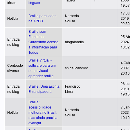
fórum
línguas
19:57
17 Ju
Braille para todos
Norberto
Notícia
2019 
na APEC
Sousa
22:30
Braille sem
Fronteiras:
25 Abr
Entrada
Garantindo Acesso
blogolandia
2024 
no blog
à Informação para
13:02
Todos
Braille Virtual -
4 Out
Conteúdo
software para um
shirlei.candido
2007 
diverso
normovisual
20:16
aprender braille
26 Ju
Entrada
Braille, Uma Escrita
Francisco
2010 
no blog
Emancipadora
Lima
19:15
Braille:
acessibilidade
7 Jan
Norberto
Notícia
melhora no Brasil,
2023 
Sousa
mas ainda precisa
10:10
avançar