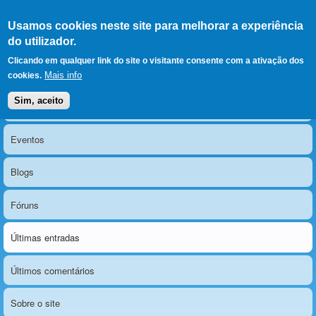
Ir para as secções
(Alt+1)
Ir para o conteúdo
Iniciar sessão
Usamos cookies neste site para melhorar a experiência
LERPARAVER
, ir para a
do utilizador.
página principal
O portal da visão diferente
Clicando em qualquer link do site o visitante consente com a ativação dos
Mais info
cookies.
Sim, aceito
Notícias
Menu principal
Eventos
Blogs
Fóruns
Últimas entradas
Últimos comentários
Sobre o site