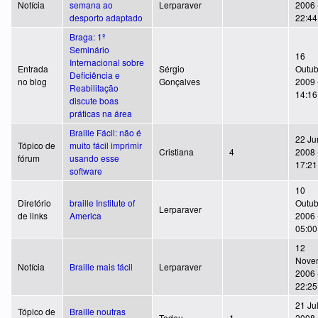
Notícia
semana ao
Lerparaver
2006 
desporto adaptado
22:44
Braga: 1º
Seminário
16
Internacional sobre
Entrada
Sérgio
Outub
Deficiência e
no blog
Gonçalves
2009 
Reabilitação
14:16
discute boas
práticas na área
Braille Fácil: não é
22 Ju
Tópico de
muito fácil imprimir
Cristiana
4
2008 
fórum
usando esse
17:21
software
10
Diretório
braille Institute of
Outub
Lerparaver
de links
America
2006 
05:00
12
Nove
Notícia
Braille mais fácil
Lerparaver
2006 
22:25
21 Ju
Tópico de
Braille noutras
Tadeu
1
2008 