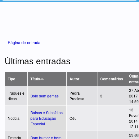
Está aqui
Página de entrada
Últimas entradas
Últim
Tipo
Título
Autor
Comentários
entra
27 Abr
Truques e
Pedra
Bolo sem gemas
3
2017 
dicas
Preciosa
14:59
13
Bolsas e Subsídios
Fever
Notícia
para Educação
Céu
2014 
Especial
12:11
23 Ju
Entrada
Bom humor e bom