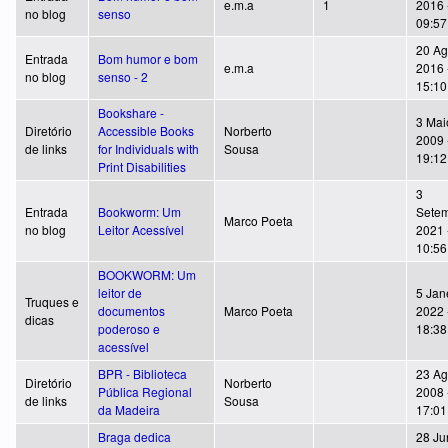
e.m.a
1
2016 
no blog
senso
09:57
20 Ag
Entrada
Bom humor e bom
e.m.a
2016 
no blog
senso - 2
15:10
Bookshare -
3 Mai
Diretório
Accessible Books
Norberto
2009 
de links
for Individuals with
Sousa
19:12
Print Disabilities
3
Entrada
Bookworm: Um
Setem
Marco Poeta
no blog
Leitor Acessível
2021 
10:56
BOOKWORM: Um
leitor de
5 Jan
Truques e
documentos
Marco Poeta
2022 
dicas
poderoso e
18:38
acessível
BPR - Biblioteca
23 Ag
Diretório
Norberto
Pública Regional
2008 
de links
Sousa
da Madeira
17:01
Braga dedica
28 Ju