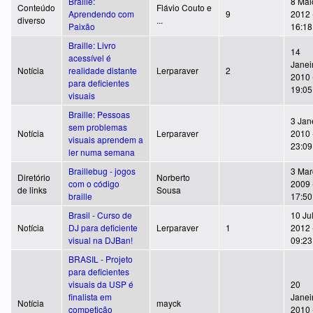
Braille:
8 Mai
Conteúdo
Flávio Couto e
Aprendendo com
9
2012 
diverso
...
Paixão
16:18
Braille: Livro
14
acessível é
Janei
Notícia
realidade distante
Lerparaver
2
2010 
para deficientes
19:05
visuais
Braille: Pessoas
3 Jan
sem problemas
Notícia
Lerparaver
2010 
visuais aprendem a
23:09
ler numa semana
Braillebug - jogos
3 Mar
Diretório
Norberto
com o código
2009 
de links
Sousa
braille
17:50
Brasil - Curso de
10 Ju
Notícia
DJ para deficiente
Lerparaver
1
2012 
visual na DJBan!
09:23
BRASIL - Projeto
para deficientes
visuais da USP é
20
finalista em
Janei
Notícia
mayck
competição
2010 