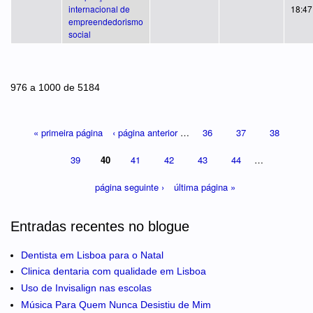
internacional de
18:47
empreendedorismo
social
Páginas
976 a 1000 de 5184
« primeira página
‹ página anterior
…
36
37
38
39
40
41
42
43
44
…
página seguinte ›
última página »
Entradas recentes no blogue
Dentista em Lisboa para o Natal
Clinica dentaria com qualidade em Lisboa
Uso de Invisalign nas escolas
Música Para Quem Nunca Desistiu de Mim