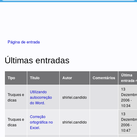
Está aqui
Página de entrada
Últimas entradas
Última
Tipo
Título
Autor
Comentários
entrada
13
Utilizando
Truques e
Dezembr
autocorreção
shirlei.candido
dicas
2006 -
do Word.
10:34
13
Correção
Truques e
Dezembr
ortográfica no
shirlei.candido
dicas
2006 -
Excel.
10:47