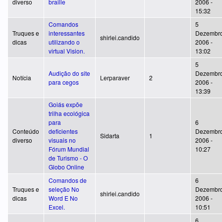
diverso
braille
2006 -
15:32
Comandos
5
Truques e
interessantes
Dezembro
shirlei.candido
dicas
utilizando o
2006 -
virtual Vision.
13:02
5
Audição do site
Dezembro
Notícia
Lerparaver
2
para cegos
2006 -
13:39
Goiás expõe
trilha ecológica
para
6
Conteúdo
deficientes
Dezembro
Sidarta
1
diverso
visuais no
2006 -
Fórum Mundial
10:27
de Turismo - O
Globo Online
Comandos de
6
Truques e
seleção No
Dezembro
shirlei.candido
dicas
Word E No
2006 -
Excel.
10:51
6