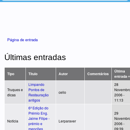
Está aqui
Página de entrada
Últimas entradas
Última
Tipo
Título
Autor
Comentários
entrada
Limpando
28
Truques e
Pontos de
Novembro
celio
dicas
Restauração
2006 -
antigos
11:13
6ª Edição do
Prémio Eng.
29
Jaime Filipe -
Novembro
Notícia
Lerparaver
prémio e
2006 -
menções
09:39