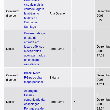
visuais mais à
3
vontade, agora
Conteúdo
Dezembro
também no
Ana Duarte
diverso
2006 -
Museu da
01:28
Quinta de
Santiago
Governo alarga
direito de
entrada em
3
locais públicos
Dezembro
Notícia
Lerparaver
2
a deficientes
2006 -
acompanhados
17:09
de cães de
assistência
3
Brasil: Novo
Conteúdo
Dezembro
RG pode virar
Sidarta
1
diverso
2006 -
mapa pessoal
17:11
Alterações
fiscais -
3
comunicado da
Dezembro
Notícia
Lerparaver
4
Associação
2006 -
Portuguesa de
22:54