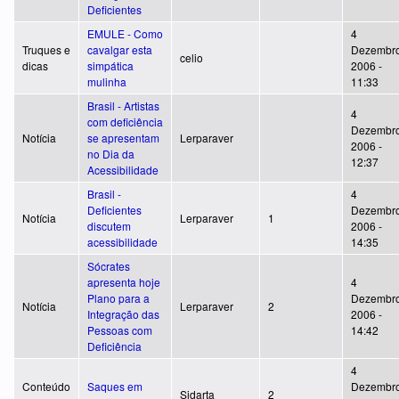
Deficientes
EMULE - Como
4
Truques e
cavalgar esta
Dezembro
celio
dicas
simpática
2006 -
mulinha
11:33
Brasil - Artistas
4
com deficiência
Dezembro
Notícia
se apresentam
Lerparaver
2006 -
no Dia da
12:37
Acessibilidade
Brasil -
4
Deficientes
Dezembro
Notícia
Lerparaver
1
discutem
2006 -
acessibilidade
14:35
Sócrates
apresenta hoje
4
Plano para a
Dezembro
Notícia
Lerparaver
2
Integração das
2006 -
Pessoas com
14:42
Deficiência
4
Conteúdo
Saques em
Dezembro
Sidarta
2