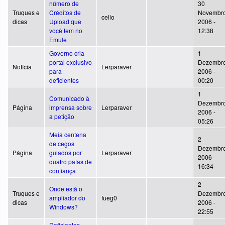
número de
30
Truques e
Créditos de
Novembro
celio
dicas
Upload que
2006 -
você tem no
12:38
Emule
Governo cria
1
portal exclusivo
Dezembro
Notícia
Lerparaver
para
2006 -
deficientes
00:20
1
Comunicado à
Dezembro
Página
imprensa sobre
Lerparaver
2006 -
a petição
05:26
Meia centena
2
de cegos
Dezembro
Página
guiados por
Lerparaver
2006 -
quatro patas de
16:34
confiança
2
Onde está o
Truques e
Dezembro
ampliador do
fueg0
dicas
2006 -
Windows?
22:55
Deficientes