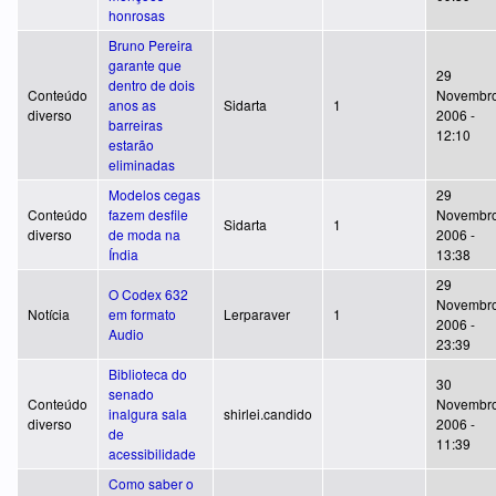
honrosas
Bruno Pereira
garante que
29
dentro de dois
Conteúdo
Novembro
anos as
Sidarta
1
diverso
2006 -
barreiras
12:10
estarão
eliminadas
Modelos cegas
29
Conteúdo
fazem desfile
Novembro
Sidarta
1
diverso
de moda na
2006 -
Índia
13:38
29
O Codex 632
Novembro
Notícia
em formato
Lerparaver
1
2006 -
Audio
23:39
Biblioteca do
30
senado
Conteúdo
Novembro
inalgura sala
shirlei.candido
diverso
2006 -
de
11:39
acessibilidade
Como saber o