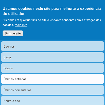
Ir para as secções
(Alt+1)
Ir para o conteúdo
Iniciar sessão
Usamos cookies neste site para melhorar a experiência
LERPARAVER
, ir para a
do utilizador.
página principal
O portal da visão diferente
Clicando em qualquer link do site o visitante consente com a ativação dos
Mais info
cookies.
Sim, aceito
Notícias
Menu principal
Eventos
Blogs
Fóruns
Últimas entradas
Últimos comentários
Sobre o site