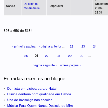
Deficientes
Dezembro
Notícia
Lerparaver
reclamam lei
2006 -
23:31
Páginas
626 a 650 de 5184
« primeira página
‹ página anterior
…
22
23
24
25
26
27
28
29
30
…
página seguinte ›
última página »
Entradas recentes no blogue
Dentista em Lisboa para o Natal
Clinica dentaria com qualidade em Lisboa
Uso de Invisalign nas escolas
Música Para Quem Nunca Desistiu de Mim