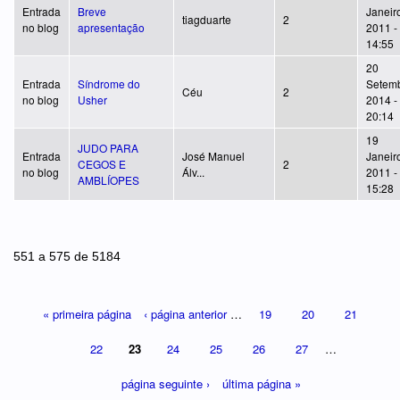
Entrada
Breve
Janeir
tiagduarte
2
no blog
apresentação
2011 -
14:55
20
Entrada
Síndrome do
Setemb
Céu
2
no blog
Usher
2014 -
20:14
19
JUDO PARA
Entrada
José Manuel
Janeir
CEGOS E
2
no blog
Álv...
2011 -
AMBLÍOPES
15:28
Páginas
551 a 575 de 5184
« primeira página
‹ página anterior
…
19
20
21
22
23
24
25
26
27
…
página seguinte ›
última página »