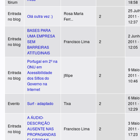
fórum
18:58
25 Jul
Entrada
Rosa Maria
Olá outra vez :)
2
2011 -
no blog
Ferr...
12:37
BASES PARA
UMA EMPRESA
2 Junh
Entrada
SEM
Francisco Lima
2
2011 -
no blog
BARREIRAS
12:05
ATITUDINAIS
Portugal em 2º na
ONU em
9 Maio
Entrada
Acessibilidade
jfilipe
2
2011 -
no blog
dos Sítios do
10:46
Governo na
Internet
6 Maio
Evento
Surf - adaptado
Tixa
2
2011 -
12:29
A ÁUDIO-
DESCRIÇÃO
3 Maio
Entrada
AUSENTE NAS
Francisco Lima
2
2011 -
no blog
PROPAGANDAS
17:23
ELEITORAIS