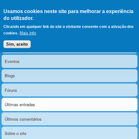
Ir para as secções
(Alt+1)
Ir para o conteúdo
Iniciar sessão
Usamos cookies neste site para melhorar a experiência
LERPARAVER
, ir para a
do utilizador.
página principal
O portal da visão diferente
Clicando em qualquer link do site o visitante consente com a ativação dos
Mais info
cookies.
Sim, aceito
Notícias
Menu principal
Eventos
Blogs
Fóruns
Últimas entradas
Últimos comentários
Sobre o site