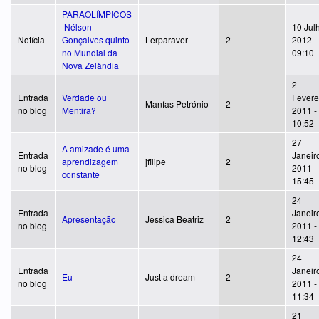
PARAOLÍMPICOS
|Nélson
10 Jul
Notícia
Gonçalves quinto
Lerparaver
2
2012 -
no Mundial da
09:10
Nova Zelândia
2
Entrada
Verdade ou
Fevere
Manfas Petrónio
2
no blog
Mentira?
2011 -
10:52
27
A amizade é uma
Entrada
Janeir
aprendizagem
jfilipe
2
no blog
2011 -
constante
15:45
24
Entrada
Janeir
Apresentação
Jessica Beatriz
2
no blog
2011 -
12:43
24
Entrada
Janeir
Eu
Just a dream
2
no blog
2011 -
11:34
21