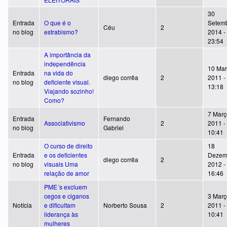
30
Entrada
O que é o
Setemb
Céu
2
no blog
estrabismo?
2014 -
23:54
A importância da
independência
10 Mar
Entrada
na vida do
diego corrêa
2
2011 -
no blog
deficiente visual.
13:18
Viajando sozinho!
Como?
7 Març
Entrada
Fernando
Associativismo
2
2011 -
no blog
Gabriel
10:41
O curso de direito
18
Entrada
e os deficientes
Dezem
diego corrêa
2
no blog
visuais Uma
2012 -
relação de amor
16:46
PME´s excluem
cegos e ciganos
3 Març
Notícia
e dificultam
Norberto Sousa
2
2011 -
liderança às
10:41
mulheres