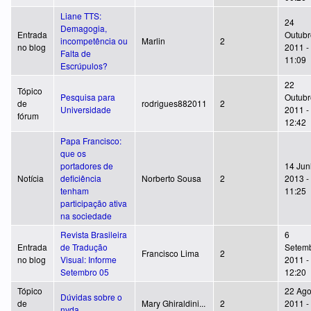
Liane TTS:
24
Demagogia,
Entrada
Outubr
incompetência ou
Marlin
2
no blog
2011 -
Falta de
11:09
Escrúpulos?
22
Tópico
Pesquisa para
Outubr
de
rodrigues882011
2
Universidade
2011 -
fórum
12:42
Papa Francisco:
que os
portadores de
14 Jun
Notícia
deficiência
Norberto Sousa
2
2013 -
tenham
11:25
participação ativa
na sociedade
Revista Brasileira
6
Entrada
de Tradução
Setemb
Francisco Lima
2
no blog
Visual: Informe
2011 -
Setembro 05
12:20
Tópico
22 Ago
Dúvidas sobre o
de
Mary Ghiraldini...
2
2011 -
nvda