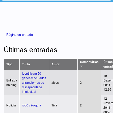
Está aqui
Página de entrada
Últimas entradas
Comentários
Última
Tipo
Título
Autor
entrad
Identificam 50
19
genes vinculados
Entrada
Dezem
a transtornos de
alves
2
no blog
2011 -
discapacidade
12:26
intelectual
12
Novem
Notícia
robô cão-guia
Tixa
2
2011 -
00:26