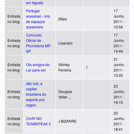
em Agosto
Portugal
17
Entrada
acessível - info
Junho,
jfilipe
no blog
de espaços
2011 -
acessíveis
10:56
Concurso
17
Entrada
Oficial de
Junho,
Lisandro
no blog
Promotoria MP-
2011 -
SP
14:44
21
Entrada
Ola amigos do
Shirley
Junho,
1
no blog
Ler para ver
Ferreira
2011 -
10:35
são luís, a
23
capital
Entrada
Douglas
Junho,
brasileira do
no blog
Valter ...
2011 -
esporte pra
16:15
cegos
23
Entrada
CHAT NO
Junho,
J BIZARRE
no blog
TEAMSPEAK 3
2011 -
18:41