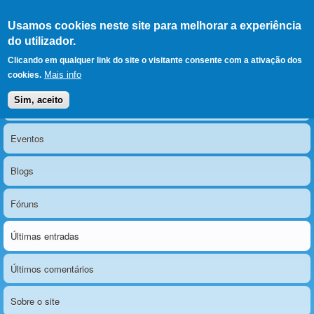
Ir para as secções
(Alt+1)
Ir para o conteúdo
Iniciar sessão
Usamos cookies neste site para melhorar a experiência
LERPARAVER
, ir para a
do utilizador.
página principal
O portal da visão diferente
Clicando em qualquer link do site o visitante consente com a ativação dos
Mais info
cookies.
Sim, aceito
Notícias
Menu principal
Eventos
Blogs
Fóruns
Últimas entradas
Últimos comentários
Sobre o site