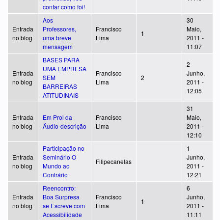
contar como foi!
Aos
30
Entrada
Professores,
Francisco
Maio,
1
no blog
uma breve
Lima
2011 -
mensagem
11:07
BASES PARA
2
UMA EMPRESA
Entrada
Francisco
Junho,
SEM
2
no blog
Lima
2011 -
BARREIRAS
12:05
ATITUDINAIS
31
Entrada
Em Prol da
Francisco
Maio,
no blog
Áudio-descrição
Lima
2011 -
12:10
Participação no
1
Entrada
Seminário O
Junho,
Filipecanelas
no blog
Mundo ao
2011 -
Contrário
12:21
Reencontro:
6
Entrada
Boa Surpresa
Francisco
Junho,
1
no blog
se Escreve com
Lima
2011 -
Acessibilidade
11:11