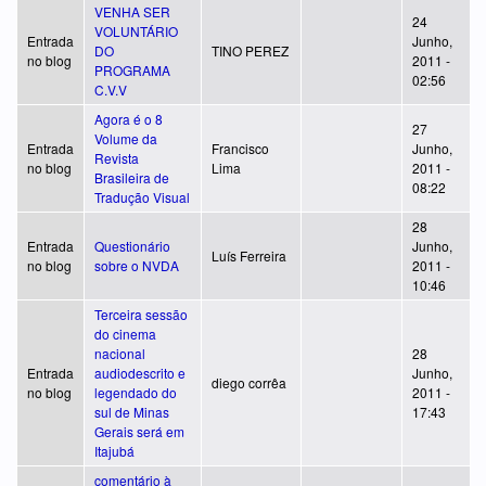
VENHA SER
24
VOLUNTÁRIO
Entrada
Junho,
DO
TINO PEREZ
no blog
2011 -
PROGRAMA
02:56
C.V.V
Agora é o 8
27
Volume da
Entrada
Francisco
Junho,
Revista
no blog
Lima
2011 -
Brasileira de
08:22
Tradução Visual
28
Entrada
Questionário
Junho,
Luís Ferreira
no blog
sobre o NVDA
2011 -
10:46
Terceira sessão
do cinema
nacional
28
Entrada
audiodescrito e
Junho,
diego corrêa
no blog
legendado do
2011 -
sul de Minas
17:43
Gerais será em
Itajubá
comentário à