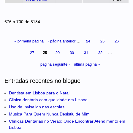
Páginas
676 a 700 de 5184
« primeira página
‹ página anterior
…
24
25
26
27
28
29
30
31
32
…
página seguinte ›
última página »
Entradas recentes no blogue
Dentista em Lisboa para o Natal
Clinica dentaria com qualidade em Lisboa
Uso de Invisalign nas escolas
Música Para Quem Nunca Desistiu de Mim
Clínicas Dentárias no Verão: Onde Encontrar Atendimento em
Lisboa