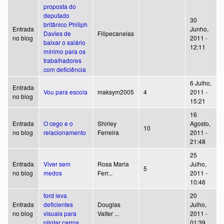
proposta do
deputado
30
britânico Philiph
Entrada
Junho,
Davies de
Filipecanelas
no blog
2011 -
baixar o salário
12:11
mínimo para os
trabalhadores
com deficiência
6 Julho,
Entrada
Vou para escola
maksym2005
4
2011 -
no blog
15:21
16
Entrada
O cego e o
Shirley
Agosto,
10
no blog
relacionamento
Ferreira
2011 -
21:48
25
Entrada
Viver sem
Rosa Maria
Julho,
5
no blog
medos
Ferr...
2011 -
10:46
ford leva
20
Entrada
deficientes
Douglas
Julho,
no blog
visuais para
Valter ...
2011 -
pilotar carros
01:39