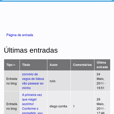
Está aqui
Página de entrada
Últimas entradas
Última
Tipo
Título
Autor
Comentários
entrada
convívio de
24
Entrada
cegos de lisboa
Maio,
ruilx
no blog
vão passear ao
2011 -
minho
19:51
A primeira vez
que viagei
29
Entrada
sozinho!
Maio,
diego corrêa
1
no blog
Conforme o
2011 -
prometido, vou
17:46