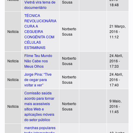
Vietnã vira tema de
Sousa
18:48
documentário
TÉCNICA
REVOLUCIONÁRIA
CURA A
21 Março,
Norberto
Notícia
CEGUEIRA
2016 -
Sousa
CONGÉNITA COM
11:12
CÉLULAS
ESTAMINAIS
Filme Teu Mundo
24 Abril,
Norberto
Notícia
Não Cabe nos
2016 -
Sousa
Meus Olhos
17:33
Jorge Pina: “Tive
24 Abril,
Norberto
Notícia
de cegar para
2016 -
Sousa
voltar a ver”
17:40
Comissão saúda
acordo para tornar
9 Maio,
mais acessíveis
Norberto
Notícia
2016 -
sítios Web e
Sousa
11:45
aplicações móveis
do setor público
marchas populares
terão interpretação
10 Junho,