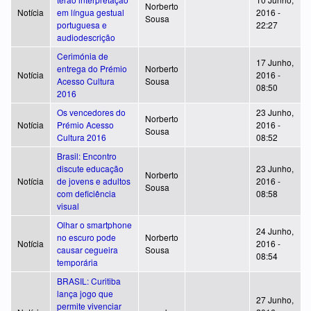
Norberto
Notícia
em língua gestual
2016 -
Sousa
portuguesa e
22:27
audiodescrição
Cerimónia de
17 Junho,
entrega do Prémio
Norberto
Notícia
2016 -
Acesso Cultura
Sousa
08:50
2016
Os vencedores do
23 Junho,
Norberto
Notícia
Prémio Acesso
2016 -
Sousa
Cultura 2016
08:52
Brasil: Encontro
discute educação
23 Junho,
Norberto
Notícia
de jovens e adultos
2016 -
Sousa
com deficiência
08:58
visual
Olhar o smartphone
24 Junho,
no escuro pode
Norberto
Notícia
2016 -
causar cegueira
Sousa
08:54
temporária
BRASIL: Curitiba
lança jogo que
27 Junho,
permite vivenciar