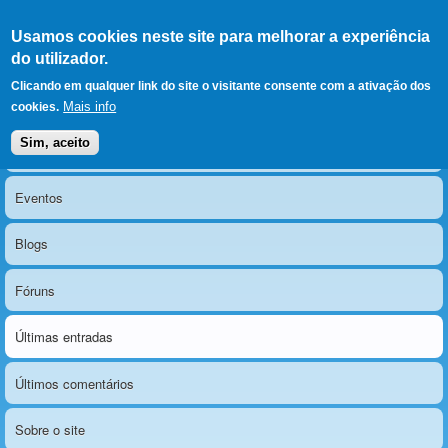
Ir para as secções
(Alt+1)
Ir para o conteúdo
Iniciar sessão
Usamos cookies neste site para melhorar a experiência
LERPARAVER
, ir para a
do utilizador.
página principal
O portal da visão diferente
Clicando em qualquer link do site o visitante consente com a ativação dos
Mais info
cookies.
Sim, aceito
Notícias
Menu principal
Eventos
Blogs
Fóruns
Últimas entradas
Últimos comentários
Sobre o site