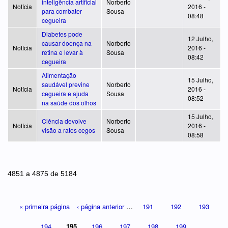
inteligência artificial
Norberto
Notícia
2016 -
para combater
Sousa
08:48
cegueira
Diabetes pode
12 Julho,
causar doença na
Norberto
Notícia
2016 -
retina e levar à
Sousa
08:42
cegueira
Alimentação
15 Julho,
saudável previne
Norberto
Notícia
2016 -
cegueira e ajuda
Sousa
08:52
na saúde dos olhos
15 Julho,
Ciência devolve
Norberto
Notícia
2016 -
visão a ratos cegos
Sousa
08:58
Páginas
4851 a 4875 de 5184
« primeira página
‹ página anterior
…
191
192
193
194
195
196
197
198
199
…