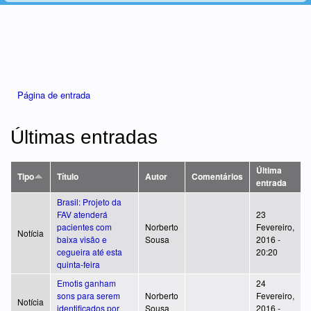
Está aqui
Página de entrada
Últimas entradas
Última
Tipo
Título
Autor
Comentários
entrada
Brasil: Projeto da
FAV atenderá
23
pacientes com
Norberto
Fevereiro,
Notícia
baixa visão e
Sousa
2016 -
cegueira até esta
20:20
quinta-feira
Emotis ganham
24
sons para serem
Norberto
Fevereiro,
Notícia
identificados por
Sousa
2016 -