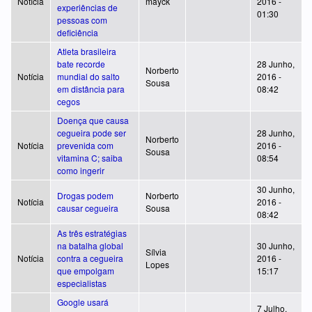
Notícia
mayck
2016 -
experiências de
01:30
pessoas com
deficiência
Atleta brasileira
bate recorde
28 Junho,
Norberto
Notícia
mundial do salto
2016 -
Sousa
em distância para
08:42
cegos
Doença que causa
cegueira pode ser
28 Junho,
Norberto
Notícia
prevenida com
2016 -
Sousa
vitamina C; saiba
08:54
como ingerir
30 Junho,
Drogas podem
Norberto
Notícia
2016 -
causar cegueira
Sousa
08:42
As três estratégias
na batalha global
30 Junho,
Sílvia
Notícia
contra a cegueira
2016 -
Lopes
que empolgam
15:17
especialistas
Google usará
7 Julho,