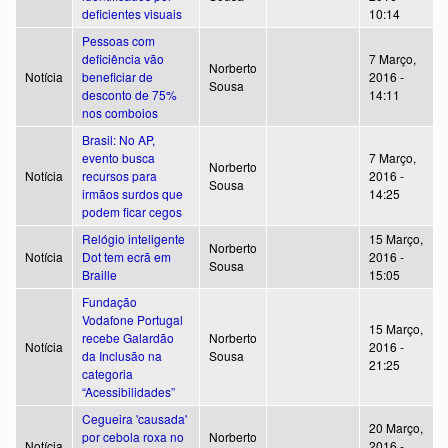
deficientes visuais
10:14
Pessoas com
deficiência vão
7 Março,
Norberto
Notícia
beneficiar de
2016 -
Sousa
desconto de 75%
14:11
nos comboios
Brasil: No AP,
evento busca
7 Março,
Norberto
Notícia
recursos para
2016 -
Sousa
irmãos surdos que
14:25
podem ficar cegos
Relógio inteligente
15 Março,
Norberto
Notícia
Dot tem ecrã em
2016 -
Sousa
Braille
15:05
Fundação
Vodafone Portugal
15 Março,
recebe Galardão
Norberto
Notícia
2016 -
da Inclusão na
Sousa
21:25
categoria
“Acessibilidades”
Cegueira 'causada'
20 Março,
por cebola roxa no
Norberto
Notícia
2016 -