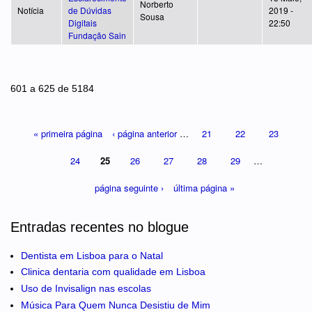
Norberto
Notícia
de Dúvidas
2019 -
Sousa
Digitais
22:50
Fundação Sain
Páginas
601 a 625 de 5184
« primeira página
‹ página anterior
…
21
22
23
24
25
26
27
28
29
…
página seguinte ›
última página »
Entradas recentes no blogue
Dentista em Lisboa para o Natal
Clinica dentaria com qualidade em Lisboa
Uso de Invisalign nas escolas
Música Para Quem Nunca Desistiu de Mim