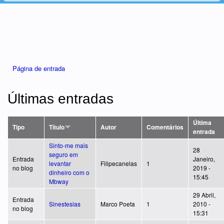
Está aqui
Página de entrada
Últimas entradas
Última
Tipo
Título
Autor
Comentários
entrada
Sinto-me mais
28
seguro em
Entrada
Janeiro,
levantar
Filipecanelas
1
no blog
2019 -
dinheiro com o
15:45
Mbway
29 Abril,
Entrada
Sinestesias
Marco Poeta
1
2010 -
no blog
15:31