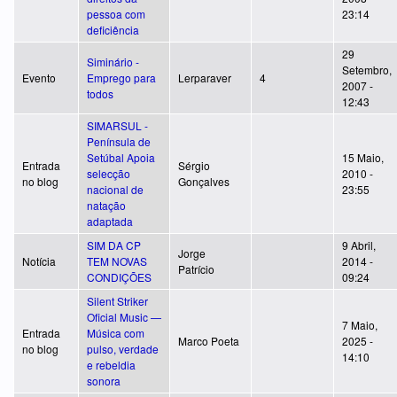
pessoa com
23:14
deficiência
29
Siminário -
Setembro,
Evento
Emprego para
Lerparaver
4
2007 -
todos
12:43
SIMARSUL -
Península de
Setúbal Apoia
15 Maio,
Entrada
Sérgio
selecção
2010 -
no blog
Gonçalves
nacional de
23:55
natação
adaptada
SIM DA CP
9 Abril,
Jorge
Notícia
TEM NOVAS
2014 -
Patrício
CONDIÇÕES
09:24
Silent Striker
Oficial Music —
7 Maio,
Entrada
Música com
Marco Poeta
2025 -
no blog
pulso, verdade
14:10
e rebeldia
sonora