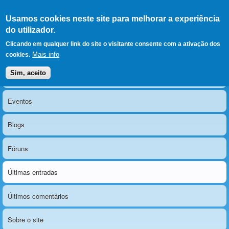
Ir para as secções
(Alt+1)
Ir para o conteúdo
Iniciar sessão
Usamos cookies neste site para melhorar a experiência
LERPARAVER
, ir para a
do utilizador.
página principal
O portal da visão diferente
Clicando em qualquer link do site o visitante consente com a ativação dos
Mais info
cookies.
Sim, aceito
Notícias
Menu principal
Eventos
Blogs
Fóruns
Últimas entradas
Últimos comentários
Sobre o site