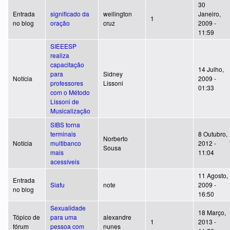
30
Entrada
significado da
wellington
Janeiro,
1
no blog
oração
cruz
2009 -
11:59
SIEEESP
realiza
capacitação
14 Julho,
para
Sidney
Notícia
2009 -
professores
Lissoni
01:33
com o Método
Lissoni de
Musicalização
SIBS torna
terminais
8 Outubro,
Norberto
Notícia
multibanco
2012 -
Sousa
mais
11:04
acessíveis
11 Agosto,
Entrada
Siafu
note
2009 -
no blog
16:50
Sexualidade
18 Março,
Tópico de
para uma
alexandre
1
2013 -
fórum
pessoa com
nunes