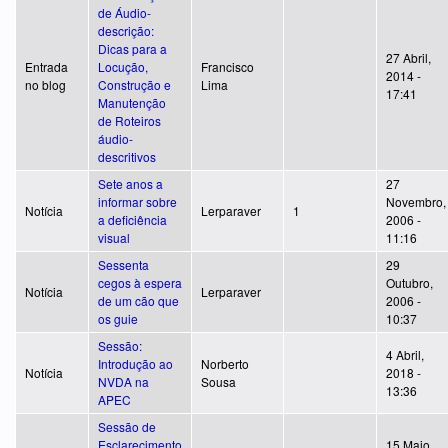
de Áudio-
descrição:
Dicas para a
27 Abril,
Entrada
Locução,
Francisco
2014 -
no blog
Construção e
Lima
17:41
Manutenção
de Roteiros
áudio-
descritivos
Sete anos a
27
informar sobre
Novembro,
Notícia
Lerparaver
1
a deficiência
2006 -
visual
11:16
Sessenta
29
cegos à espera
Outubro,
Notícia
Lerparaver
de um cão que
2006 -
os guie
10:37
Sessão:
4 Abril,
Introdução ao
Norberto
Notícia
2018 -
NVDA na
Sousa
13:36
APEC
Sessão de
Esclarecimento
15 Maio,