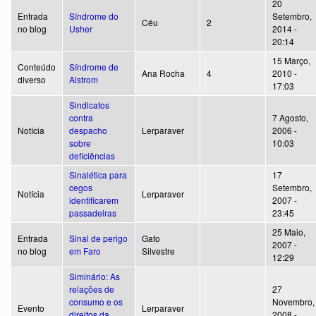
20
Entrada
Síndrome do
Setembro,
Céu
2
no blog
Usher
2014 -
20:14
15 Março,
Conteúdo
Síndrome de
Ana Rocha
4
2010 -
diverso
Alstrom
17:03
Sindicatos
contra
7 Agosto,
Notícia
despacho
Lerparaver
2006 -
sobre
10:03
deficiências
Sinalética para
17
cegos
Setembro,
Notícia
Lerparaver
identificarem
2007 -
passadeiras
23:45
25 Maio,
Entrada
Sinal de perigo
Gato
2007 -
no blog
em Faro
Silvestre
12:29
Siminário: As
relações de
27
consumo e os
Novembro,
Evento
Lerparaver
direitos da
2008 -