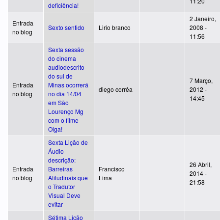
11:20
deficiência!
2 Janeiro,
Entrada
Sexto sentido
Lirio branco
2008 -
no blog
11:56
Sexta sessão
do cinema
audiodescrito
do sul de
7 Março,
Entrada
Minas ocorrerá
diego corrêa
2012 -
no blog
no dia 14/04
14:45
em São
Lourenço Mg
com o filme
Olga!
Sexta Lição de
Áudio-
descrição:
26 Abril,
Entrada
Barreiras
Francisco
2014 -
no blog
Atitudinais que
Lima
21:58
o Tradutor
Visual Deve
evitar
Sétima Lição