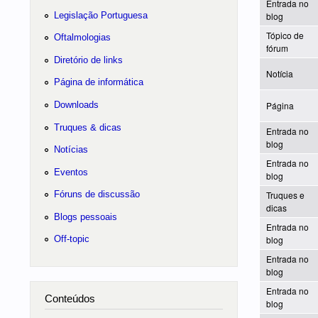
Entrada no
Legislação Portuguesa
blog
Tópico de
Oftalmologias
fórum
Diretório de links
Notícia
Página de informática
Downloads
Página
Truques & dicas
Entrada no
blog
Notícias
Entrada no
Eventos
blog
Fóruns de discussão
Truques e
dicas
Blogs pessoais
Entrada no
blog
Off-topic
Entrada no
blog
Entrada no
Conteúdos
blog