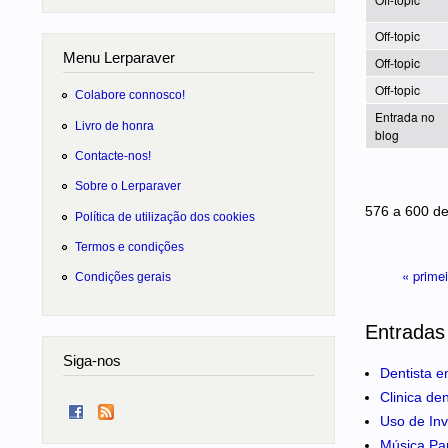
Off-topic
Menu Lerparaver
Off-topic
Off-topic
Colabore connosco!
Entrada no
Livro de honra
blog
Contacte-nos!
Sobre o Lerparaver
Páginas
576 a 600 d
Política de utilização dos cookies
Termos e condições
« prime
Condições gerais
Entradas
Siga-nos
Dentista e
Clinica de
Uso de Inv
Música Pa