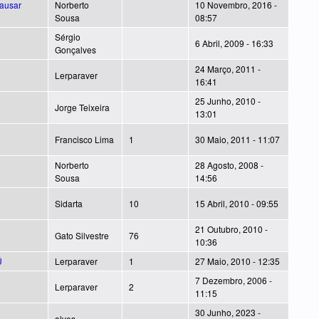
causar
Norberto
10 Novembro, 2016 -
Sousa
08:57
Sérgio
6 Abril, 2009 - 16:33
Gonçalves
24 Março, 2011 -
Lerparaver
16:41
25 Junho, 2010 -
Jorge Teixeira
13:01
Francisco Lima
1
30 Maio, 2011 - 11:07
Norberto
28 Agosto, 2008 -
Sousa
14:56
Sidarta
10
15 Abril, 2010 - 09:55
21 Outubro, 2010 -
Gato Silvestre
76
10:36
Ú
Lerparaver
1
27 Maio, 2010 - 12:35
7 Dezembro, 2006 -
Lerparaver
2
11:15
30 Junho, 2023 -
alves