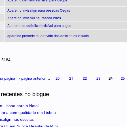
Aparelho Invisalign para pessoas Cegas
Aparelho Invisível na Páscoa 2023
Aparelho ortodôntico invisível para cegos
aparelho promete mudar vida dos deficientes visuais
e 5184
ira página
‹ página anterior
…
20
21
22
23
24
25
 recentes no blogue
m Lisboa para o Natal
ntaria com qualidade em Lisboa
isalign nas escolas
ra Quem Nunca Desistiu de Mim