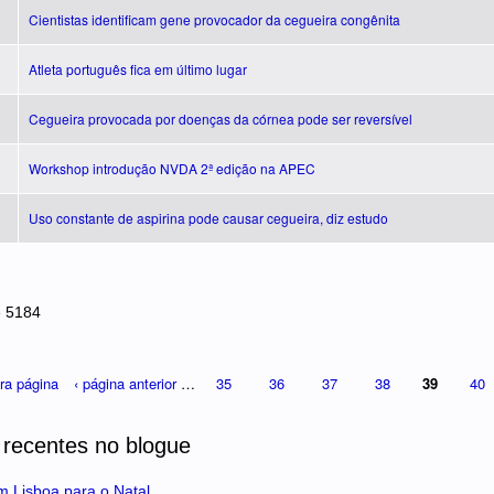
Cientistas identificam gene provocador da cegueira congênita
Atleta português fica em último lugar
Cegueira provocada por doenças da córnea pode ser reversível
Workshop introdução NVDA 2ª edição na APEC
Uso constante de aspirina pode causar cegueira, diz estudo
e 5184
ira página
‹ página anterior
…
35
36
37
38
39
40
 recentes no blogue
m Lisboa para o Natal