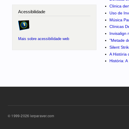
Clinica de
Acessibilidade
Uso de Inv
Música Pa
Clínicas D
Invisalign
Mais sobre acessibilidade web
"Metade do
Silent Str
A História
História: 
© 1999-2026 lerparaver.com