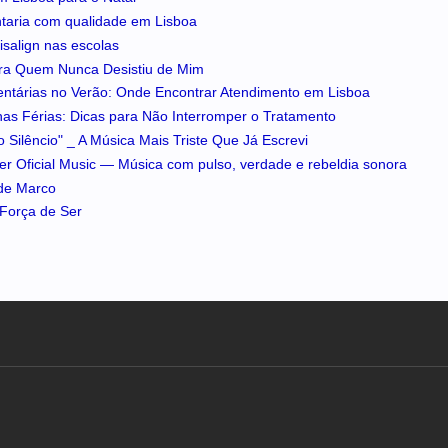
ntaria com qualidade em Lisboa
isalign nas escolas
ra Quem Nunca Desistiu de Mim
entárias no Verão: Onde Encontrar Atendimento em Lisboa
 nas Férias: Dicas para Não Interromper o Tratamento
 Silêncio" _ A Música Mais Triste Que Já Escrevi
iker Oficial Music — Música com pulso, verdade e rebeldia sonora
 de Marco
A Força de Ser