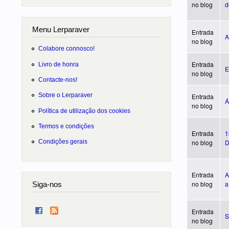
no blog
d
Menu Lerparaver
Entrada
A
no blog
Colabore connosco!
Entrada
Livro de honra
E
no blog
Contacte-nos!
Sobre o Lerparaver
Entrada
Á
no blog
Política de utilização dos cookies
Termos e condições
Entrada
1
no blog
D
Condições gerais
Entrada
A
no blog
a
Siga-nos
Entrada
S
no blog