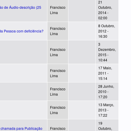
21
ão de Áudio-descrição (25
Francisco
Outubro,
Lima
2014 -
02:00
8 Outubro,
Francisco
da Pessoa com deficiência?
2012 -
Lima
16:30
3
Francisco
Dezembro,
Lima
2015 -
10:44
17 Maio,
Francisco
2011 -
Lima
15:14
28 Junho,
Francisco
2010 -
Lima
17:20
13 Março,
Francisco
2013 -
Lima
17:22
19
 e chamada para Publicação
Francisco
Outubro,