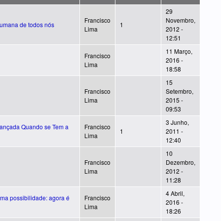
29
Francisco
Novembro,
 humana de todos nós
1
Lima
2012 -
12:51
11 Março,
Francisco
2016 -
Lima
18:58
15
Francisco
Setembro,
Lima
2015 -
09:53
3 Junho,
lcançada Quando se Tem a
Francisco
1
2011 -
Lima
12:40
10
Francisco
Dezembro,
Lima
2012 -
11:28
4 Abril,
ma possibilidade: agora é
Francisco
2016 -
Lima
18:26