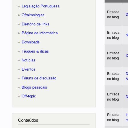
Legislação Portuguesa
Entrada
D
Oftalmologias
no blog
Diretório de links
Entrada
Página de informática
N
no blog
Downloads
Truques & dicas
Entrada
X
no blog
Notícias
Eventos
Entrada
D
Fóruns de discussão
no blog
Á
Blogs pessoais
Entrada
D
Off-topic
no blog
Entrada
I
no blog
r
Conteúdos