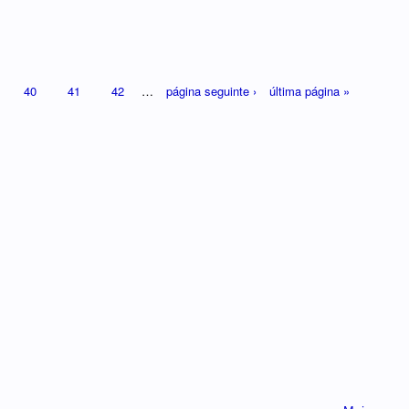
40
41
42
…
página seguinte ›
última página »