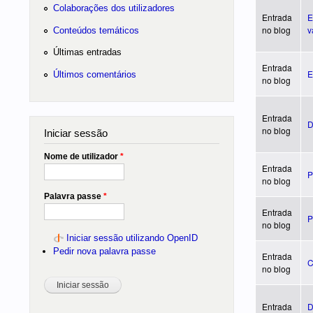
Colaborações dos utilizadores
Entrada
E
no blog
v
Conteúdos temáticos
Últimas entradas
Entrada
E
Últimos comentários
no blog
Entrada
D
no blog
Iniciar sessão
Nome de utilizador
*
Entrada
P
no blog
Palavra passe
*
Entrada
P
no blog
Iniciar sessão utilizando OpenID
Pedir nova palavra passe
Entrada
C
no blog
Entrada
D