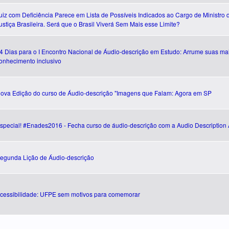
uiz com Deficiência Parece em Lista de Possíveis Indicados ao Cargo de Ministro 
ustiça Brasileira. Será que o Brasil Viverá Sem Mais esse Limite?
4 Dias para o I Encontro Nacional de Áudio-descrição em Estudo: Arrume suas mal
onhecimento inclusivo
ova Edição do curso de Áudio-descrição "Imagens que Falam: Agora em SP
special! #Enades2016 - Fecha curso de áudio-descrição com a Audio Description 
egunda Lição de Áudio-descrição
cessibilidade: UFPE sem motivos para comemorar