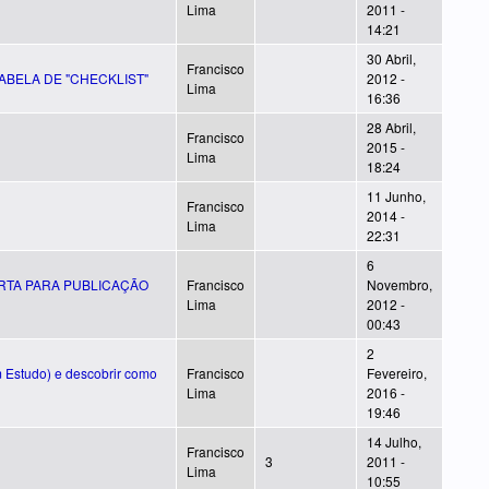
Lima
2011 -
14:21
30 Abril,
Francisco
ABELA DE "CHECKLIST"
2012 -
Lima
16:36
28 Abril,
Francisco
2015 -
Lima
18:24
11 Junho,
Francisco
2014 -
Lima
22:31
6
RTA PARA PUBLICAÇÃO
Francisco
Novembro,
Lima
2012 -
00:43
2
m Estudo) e descobrir como
Francisco
Fevereiro,
Lima
2016 -
19:46
14 Julho,
Francisco
3
2011 -
Lima
10:55