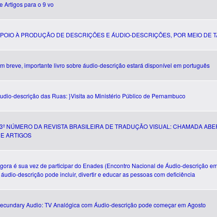
e Artigos para o 9 vo
POIO À PRODUÇÃO DE DESCRIÇÕES E ÁUDIO-DESCRIÇÕES, POR MEIO DE T
m breve, importante livro sobre áudio-descrição estará disponível em português
udio-descrição das Ruas: }Visita ao Ministério Público de Pernambuco
3º NÚMERO DA REVISTA BRASILEIRA DE TRADUÇÃO VISUAL: CHAMADA ABE
E ARTIGOS
gora é sua vez de participar do Enades (Encontro Nacional de Áudio-descrição e
 áudio-descrição pode incluir, divertir e educar as pessoas com deficiência
ecundary Audio: TV Analógica com Áudio-descrição pode começar em Agosto