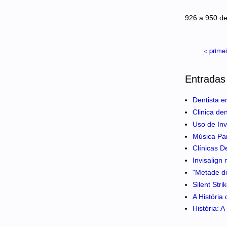
Páginas
926 a 950 d
« prime
Entradas
Dentista e
Clinica de
Uso de Inv
Música Pa
Clínicas D
Invisalign
"Metade do
Silent Str
A História
História: 