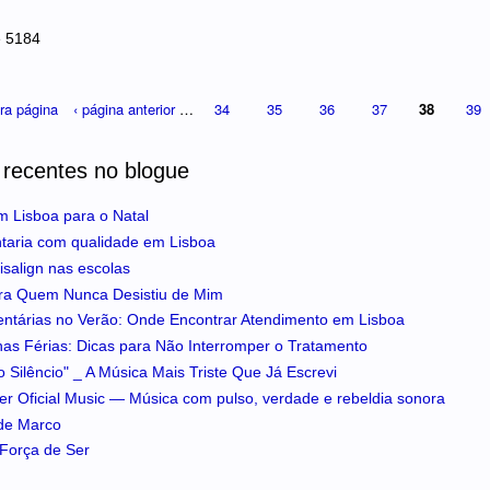
e 5184
ira página
‹ página anterior
…
34
35
36
37
38
39
 recentes no blogue
m Lisboa para o Natal
ntaria com qualidade em Lisboa
isalign nas escolas
ra Quem Nunca Desistiu de Mim
entárias no Verão: Onde Encontrar Atendimento em Lisboa
 nas Férias: Dicas para Não Interromper o Tratamento
 Silêncio" _ A Música Mais Triste Que Já Escrevi
iker Oficial Music — Música com pulso, verdade e rebeldia sonora
 de Marco
A Força de Ser