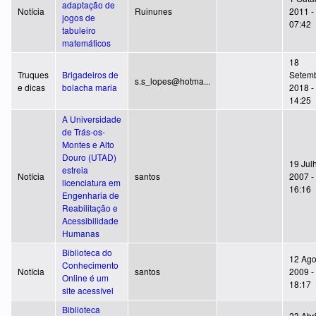
adaptação de
Notícia
Ruinunes
2011 -
jogos de
07:42
tabuleiro
matemáticos
18
Truques
Brigadeiros de
Setemb
s.s_lopes@hotma...
e dicas
bolacha maria
2018 -
14:25
A Universidade
de Trás-os-
Montes e Alto
Douro (UTAD)
19 Jul
estreia
Notícia
santos
2007 -
licenciatura em
16:16
Engenharia de
Reabilitação e
Acessibilidade
Humanas
Biblioteca do
12 Ago
Conhecimento
Notícia
santos
2009 -
Online é um
18:17
site acessível
Biblioteca
23 Abri