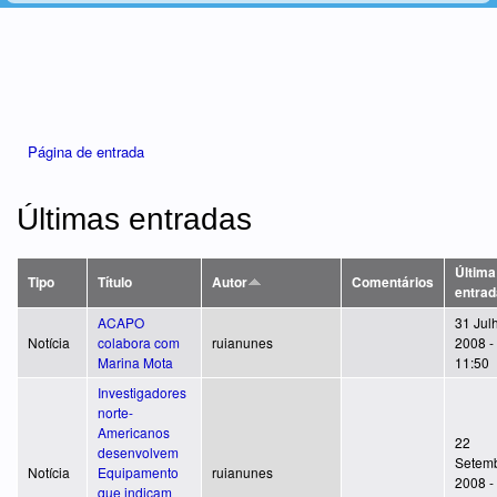
Está aqui
Página de entrada
Últimas entradas
Última
Tipo
Título
Autor
Comentários
entrad
ACAPO
31 Jul
Notícia
colabora com
ruianunes
2008 -
Marina Mota
11:50
Investigadores
norte-
Americanos
22
desenvolvem
Setemb
Notícia
Equipamento
ruianunes
2008 -
que indicam