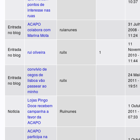
10:37
pontos de
interesse nas
ruas
ACAPO
31 Jul
Entrada
colabora com
ruianunes
2008 -
no blog
Marina Mota
11:24
11
Entrada
Novem
rui oliveira
ruilx
1
no blog
2010 -
11:44
convívio de
cegos de
24 Mai
Entrada
lisboa vão
ruilx
2011 -
no blog
passear ao
19:51
minho
Lojas Pingo
Doce recebem
1 Outu
Notícia
campanha a
Ruinunes
2011 -
favor da
07:33
ACAPO
ACAPO
participa na
1 Outu