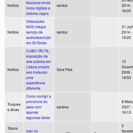
Nacional envia
Notícia
santos
2014 -
livros digitais a
16:05
leitores cegos
Videoclube
NOS integra
21 Jul
Notícia
serviço de
santos
2014 -
audiodescrição
19:20
em 30 filmes
CUBO TÁCTIL:
exposição de
arte pública em
13
Lisboa propõe
Dezem
Notícia
Sara Pais
aos invisuais
2009 -
uma
18:53
experiência
diferente
Como corrigir a
pronúncia do
8 Març
Truques
jaws com
saraiva
2007 -
e dicas
apenas
16:13
algumas letras
2
Tópico
msn no
Novem