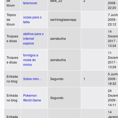
de
sara_22
2
telemovel
2008 -
fórum
22:20
Tópico
7 Junh
vozes para o
de
sarinhaglasenapp
2009 -
talks
fórum
23:12
14
atalhos para o
Truques
Dezem
internet
sarrabulha
e dicas
2017 -
explore
13:34
11
formigos a
Truques
Dezem
moda do
sarrabulha
e dicas
2017 -
minho
13:29
5 Junh
Entrada
Sobre mim...
Segundo
1
2009 -
no blog
18:32
24
Entrada
Pokemon
Dezem
Segundo
no blog
World Game
2009 -
14:11
14
Entrada
Janeir