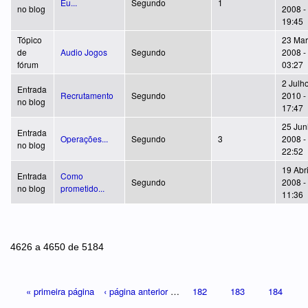
Eu...
Segundo
1
no blog
2008 -
19:45
Tópico
23 Mar
de
Audio Jogos
Segundo
2008 -
fórum
03:27
2 Julho
Entrada
Recrutamento
Segundo
2010 -
no blog
17:47
25 Jun
Entrada
Operações...
Segundo
3
2008 -
no blog
22:52
19 Abri
Entrada
Como
Segundo
2008 -
no blog
prometido...
11:36
Páginas
4626 a 4650 de 5184
« primeira página
‹ página anterior
…
182
183
184