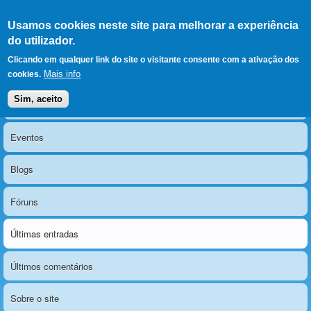
Ir para as secções
(Alt+1)
Ir para o conteúdo
Iniciar sessão
Usamos cookies neste site para melhorar a experiência
LERPARAVER
, ir para a
do utilizador.
página principal
O portal da visão diferente
Clicando em qualquer link do site o visitante consente com a ativação dos
Mais info
cookies.
Sim, aceito
Notícias
Menu principal
Eventos
Blogs
Fóruns
Últimas entradas
Últimos comentários
Sobre o site