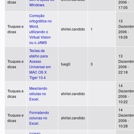
dicas
2006 -
Windows.
17:05
Correção
ortográfica no
13
Truques e
Word,
Dezembr
shirlei.candido
1
dicas
utilizando o
2006 -
Virtual Vision
19:26
ou o JAWS
Teclas de
atalho para
13
Truques e
Acesso
Dezembr
fueg0
3
dicas
Universal em
2006 -
MAC OS X
22:18
Tiger 10.4
14
Mesclando
Truques e
Dezembr
células no
shirlei.candido
dicas
2006 -
Excel.
10:22
14
Formatando
Truques e
Dezembr
colunas no
shirlei.candido
dicas
2006 -
Excel.
10:28
COMO