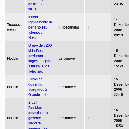
deficiente
23:05
visual
mudar
14
rapidamente de
Truques e
Dezembr
perfil no seu
Filipecanelas
1
dicas
2006 -
telemóvel
23:19
Nokia
Grupo de 3200
cidadãos
15
enviaram
Dezembr
Notícia
Lerparaver
sugestões para
2006 -
a futura lei da
15:53
Televisão
Livros ao
15
domicílio
Dezembr
Notícia
Lerparaver
alargados à
2006 -
Grande Lisboa
22:45
Brasil -
Zambiasi
16
anuncia que
Dezembr
Notícia
governo
Lerparaver
1
2006 -
isentará
15:53
impressoras