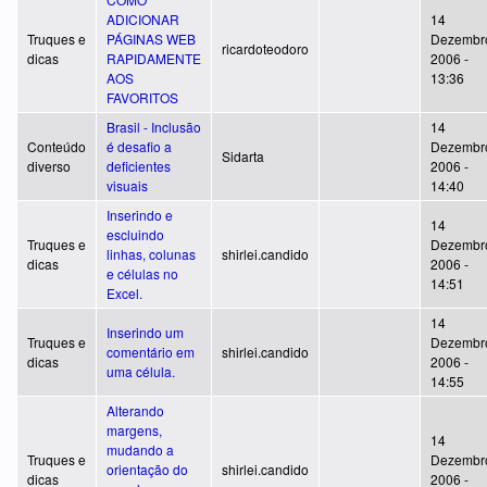
ADICIONAR
14
Truques e
PÁGINAS WEB
Dezembr
ricardoteodoro
dicas
RAPIDAMENTE
2006 -
AOS
13:36
FAVORITOS
Brasil - Inclusão
14
Conteúdo
é desafio a
Dezembr
Sidarta
diverso
deficientes
2006 -
visuais
14:40
Inserindo e
14
escluindo
Truques e
Dezembr
linhas, colunas
shirlei.candido
dicas
2006 -
e células no
14:51
Excel.
14
Inserindo um
Truques e
Dezembr
comentário em
shirlei.candido
dicas
2006 -
uma célula.
14:55
Alterando
margens,
14
mudando a
Truques e
Dezembr
orientação do
shirlei.candido
dicas
2006 -