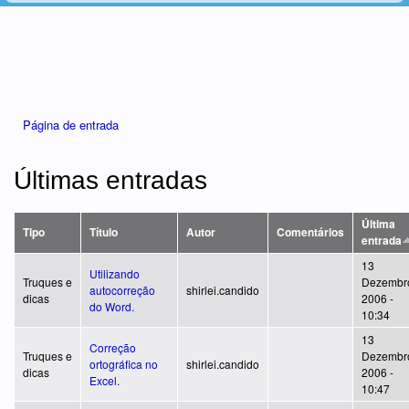
Está aqui
Página de entrada
Últimas entradas
Última
Tipo
Título
Autor
Comentários
entrada
13
Utilizando
Truques e
Dezembr
autocorreção
shirlei.candido
dicas
2006 -
do Word.
10:34
13
Correção
Truques e
Dezembr
ortográfica no
shirlei.candido
dicas
2006 -
Excel.
10:47