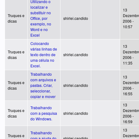
Utilizando o
localizar e
13
substituir no
Truques e
Dezembr
Office, por
shirlei.candido
dicas
2006 -
exemplo, no
10:57
Word e no
Excel
Colocando
13
várias linhas de
Truques e
Dezembr
texto dentro de
shirlei.candido
dicas
2006 -
uma célula no
11:35
Excel.
Trabalhando
13
com arquivos e
Truques e
Dezembr
pastas. Criar,
shirlei.candido
dicas
2006 -
seleccionar,
16:55
copiar e mover
13
Trabalhando
Truques e
Dezembr
com a pesquisa
shirlei.candido
dicas
2006 -
do Windows.
16:59
13
Trabalhando
Truques e
Dezembr
com a ajuda do
shirlei.candido