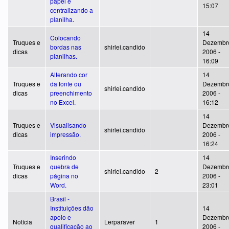
papel e
15:07
centralizando a
planilha.
14
Colocando
Truques e
Dezembr
bordas nas
shirlei.candido
dicas
2006 -
planilhas.
16:09
Alterando cor
14
Truques e
da fonte ou
Dezembr
shirlei.candido
dicas
preenchimento
2006 -
no Excel.
16:12
14
Truques e
Visualisando
Dezembr
shirlei.candido
dicas
impressão.
2006 -
16:24
Inserindo
14
Truques e
quebra de
Dezembr
shirlei.candido
2
dicas
página no
2006 -
Word.
23:01
Brasil -
Instituições dão
14
apoio e
Dezembr
Notícia
Lerparaver
1
qualificação ao
2006 -