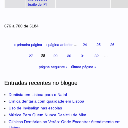
braile de IPI
Páginas
676 a 700 de 5184
« primeira página
‹ página anterior
…
24
25
26
27
28
29
30
31
32
…
página seguinte ›
última página »
Entradas recentes no blogue
Dentista em Lisboa para o Natal
Clinica dentaria com qualidade em Lisboa
Uso de Invisalign nas escolas
Música Para Quem Nunca Desistiu de Mim
Clínicas Dentárias no Verão: Onde Encontrar Atendimento em
Lisboa