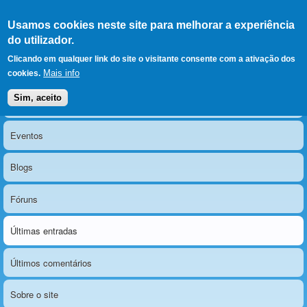
Ir para as secções
(Alt+1)
Ir para o conteúdo
Iniciar sessão
Usamos cookies neste site para melhorar a experiência
LERPARAVER
, ir para a
do utilizador.
página principal
O portal da visão diferente
Clicando em qualquer link do site o visitante consente com a ativação dos
Mais info
cookies.
Sim, aceito
Notícias
Menu principal
Eventos
Blogs
Fóruns
Últimas entradas
Últimos comentários
Sobre o site