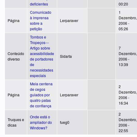
deficientes
00:20
Comunicado
1
à imprensa
Dezembro,
Página
Lerparaver
sobre a
2006 -
petição
05:26
Tombos e
Tropeços---
Artigo sobre
7
Conteúdo
acessibilidade
Dezembro,
Sidarta
diverso
de portadores
2006 -
de
13:39
necessidades
especiais
Meia centena
2
de cegos
Dezembro,
Página
guiados por
Lerparaver
2006 -
quatro patas
16:34
de confiança
2
Onde está o
Truques e
Dezembro,
ampliador do
fueg0
dicas
2006 -
Windows?
22:55