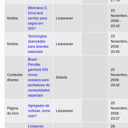
Biblioteca D.
23
Dinis terá
Novembro,
Notícia
serviço para
Lerparaver
2006 -
cegos em
22:42
2007
Tecnologias
23
avançadas
Novembro,
Notícia
Lerparaver
para doentes
2006 -
especiais
22:45
Brasil -
Peruíbe
ganhará 500
25
Conteúdo
novos
Novembro,
Sidarta
diverso
acessos para
2006 -
portadores de
09:42
necessidades
especiais
25
Agregador de
Página
Novembro,
notícias, como
Lerparaver
do livro
2006 -
usar?
23:37
Limpando
28