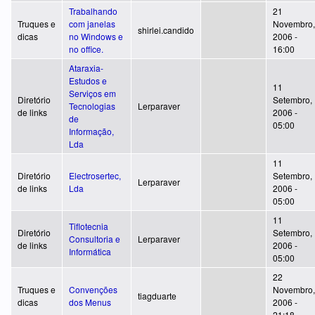
Trabalhando
21
Truques e
com janelas
Novembro,
shirlei.candido
dicas
no Windows e
2006 -
no office.
16:00
Ataraxia-
Estudos e
11
Serviços em
Diretório
Setembro,
Tecnologias
Lerparaver
de links
2006 -
de
05:00
Informação,
Lda
11
Diretório
Electrosertec,
Setembro,
Lerparaver
de links
Lda
2006 -
05:00
11
Tiflotecnia 
Diretório
Setembro,
Consultoria e
Lerparaver
de links
2006 -
Informática
05:00
22
Truques e
Convenções
Novembro,
tiagduarte
dicas
dos Menus
2006 -
21:18