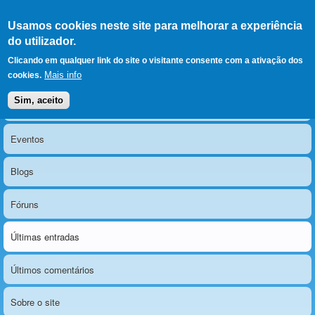
Ir para as secções
(Alt+1)
Ir para o conteúdo
Iniciar sessão
Usamos cookies neste site para melhorar a experiência
LERPARAVER
, ir para a
do utilizador.
página principal
O portal da visão diferente
Clicando em qualquer link do site o visitante consente com a ativação dos
Mais info
cookies.
Sim, aceito
Notícias
Menu principal
Eventos
Blogs
Fóruns
Últimas entradas
Últimos comentários
Sobre o site