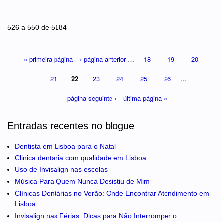
Páginas
526 a 550 de 5184
« primeira página
‹ página anterior
…
18
19
20
21
22
23
24
25
26
…
página seguinte ›
última página »
Entradas recentes no blogue
Dentista em Lisboa para o Natal
Clinica dentaria com qualidade em Lisboa
Uso de Invisalign nas escolas
Música Para Quem Nunca Desistiu de Mim
Clínicas Dentárias no Verão: Onde Encontrar Atendimento em
Lisboa
Invisalign nas Férias: Dicas para Não Interromper o