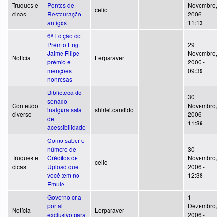
Truques e
Pontos de
Novembro,
celio
dicas
Restauração
2006 -
antigos
11:13
6ª Edição do
Prémio Eng.
29
Jaime Filipe -
Novembro,
Notícia
Lerparaver
prémio e
2006 -
menções
09:39
honrosas
Biblioteca do
30
senado
Conteúdo
Novembro,
inalgura sala
shirlei.candido
diverso
2006 -
de
11:39
acessibilidade
Como saber o
número de
30
Truques e
Créditos de
Novembro,
celio
dicas
Upload que
2006 -
você tem no
12:38
Emule
Governo cria
1
portal
Dezembro,
Notícia
Lerparaver
exclusivo para
2006 -