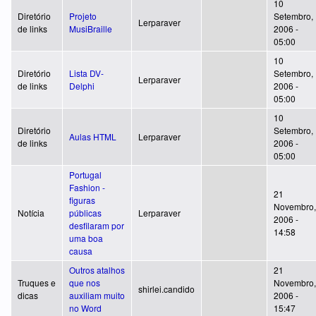
10
Diretório
Projeto
Setembro,
Lerparaver
de links
MusiBraille
2006 -
05:00
10
Diretório
Lista DV-
Setembro,
Lerparaver
de links
Delphi
2006 -
05:00
10
Diretório
Setembro,
Aulas HTML
Lerparaver
de links
2006 -
05:00
Portugal
Fashion -
21
figuras
Novembro,
Notícia
públicas
Lerparaver
2006 -
desfilaram por
14:58
uma boa
causa
Outros atalhos
21
Truques e
que nos
Novembro,
shirlei.candido
dicas
auxiliam muito
2006 -
no Word
15:47