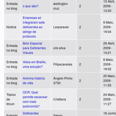
13 Abril,
Entrada
wellington
o que são?
2
2009 -
no blog
cruz
13:30
Empresas só
integraram sete
6 Maio,
Notícia
deficientes ao
Lerparaver
2
2009 -
abrigo de
19:04
protocolo
Bolo Especial
29 Abril,
Entrada
para Deficientes
cris silva
2
2009 -
no blog
Visuais
14:21
6 Maio,
Entrada
Votos em Braille,
Filipecanelas
2
2009 -
no blog
uma solução?
19:02
25 Maio,
Entrada
Aminha história
Ângelo Pinho
2
2009 -
no blog
de vida
3730
11:55
OCR: Qual
Tópico
24 Maio,
permite escanear
de
Cristiana
2
2009 -
com mais
fórum
11:27
autonomia?
Deficientes
18 Junho
Entrada
Sérgio