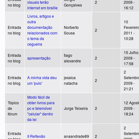
visuais terão
2
2009 -
no blog
Gonçalves
internet em braille
16:12
Livros, artigos e
outra
10
Entrada
documentação
Norberto
Fevereir
2
no blog
relacionados com
Sousa
2011 -
o tema da
10:28
cegueira
15 Julho
Entrada
tiago
apresentação
2
2009 -
no blog
alexandre
17:58
2
Entrada
A minha vida deu
jessica
Setembr
2
no blog
um 'pulo'
natacha
2009 -
21:21
Modo fácil de
Tópico
obter livros para
12 Agost
de
pc e telemóvel
Jorge Teixeira
2
2009 -
fórum
"celular" dentro
18:24
da lei
2
Entrada
Setembr
II Reflexão
anaandrade89
2
no blog
2009 -