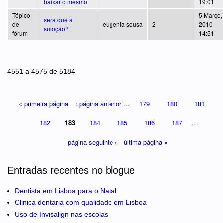
baixar o mesmo
19:01
Tópico
5 Março,
será que á
de
eugenia sousa
2
2010 -
suloção?
fórum
14:51
Páginas
4551 a 4575 de 5184
« primeira página
‹ página anterior
…
179
180
181
182
183
184
185
186
187
…
página seguinte ›
última página »
Entradas recentes no blogue
Dentista em Lisboa para o Natal
Clinica dentaria com qualidade em Lisboa
Uso de Invisalign nas escolas