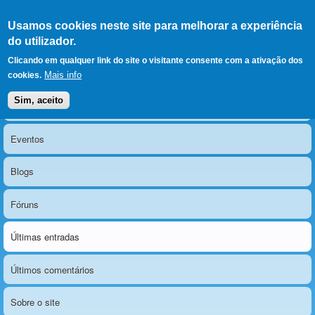
Ir para as secções
(Alt+1)
Ir para o conteúdo
Iniciar sessão
Usamos cookies neste site para melhorar a experiência
LERPARAVER
, ir para a
do utilizador.
página principal
O portal da visão diferente
Clicando em qualquer link do site o visitante consente com a ativação dos
Mais info
cookies.
Sim, aceito
Notícias
Menu principal
Eventos
Blogs
Fóruns
Últimas entradas
Últimos comentários
Sobre o site