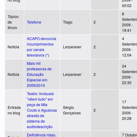
00:02
8
Tópico
Setembr
de
Telefone
Tiago
2
2009 -
fórum
19:41
ACAPO denuncia
4
incumprimentos
Setembr
Notícia
Lerparaver
2
por canais
2009 -
televisivos (*)
12:04
Mais mil
24
professores de
Setembr
Notícia
Educação
Lerparaver
2
2009 -
Especial em
22:30
2009/2010
Teatro: Invisuais
"vêem tudo" em
17
peça de Mia
Entrada
Sérgio
Setembr
Couto e Agualusa
2
no blog
Gonçalves
2009 -
através de
20:28
sistema de
audiodescrição
Deficiência nisso,
7 Outubr