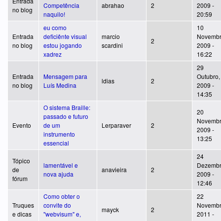
Entrada
Competência
abrahao
2
2009 -
no blog
naquilo!
20:59
eu como
10
Entrada
deficiênte visual
marcio
Novembr
2
no blog
estou jogando
scardini
2009 -
xadrez
16:22
29
Entrada
Mensagem para
Outubro,
ldias
2
no blog
Luís Medina
2009 -
14:35
O sistema Braille:
20
passado e futuro
Novembr
Evento
de um
Lerparaver
2
2009 -
instrumento
13:25
essencial
24
Tópico
lamentável e
Dezembr
de
anavieira
2
nova ajuda
2009 -
fórum
12:46
Como obter o
22
Truques
convite do
Novembr
mayck
2
e dicas
"webvisum" e,
2011 -