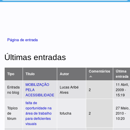
Está aqui
Página de entrada
Últimas entradas
Comentários
Última
Tipo
Título
Autor
entrada
MOBILIZAÇÃO
11 Abril,
Entrada
Lucas Aribé
PELA
2
2009 -
no blog
Alves
ACESSIBILIDADE
15:19
falta de
Tópico
oportunidade na
27 Maio,
de
área de trabalho
fofucha
2
2010 -
fórum
para deficientes
10:20
visuais