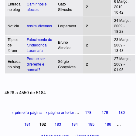
6 Março,
Entrada
Caminhos e
Gato
2
2010 -
no blog
afectos
Silvestre
10:42
24 Março,
Notícia
Assim Vivemos
Lerparaver
2
2009 -
18:28
Tópico
Falecimento do
23 Março,
Bruno
de
fundador da
2
2009 -
Almeida
fórum
Laramara
13:48
Porque ser
27 Março,
Entrada
Sérgio
diferente é
2
2009 -
no blog
Gonçalves
normal?
01:05
Páginas
4526 a 4550 de 5184
« primeira página
‹ página anterior
…
178
179
180
181
182
183
184
185
186
…
página seguinte ›
última página »