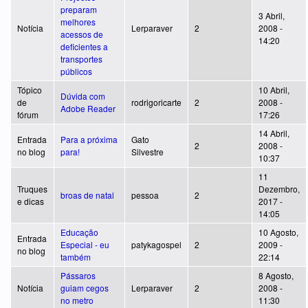
preparam
3 Abril,
melhores
Notícia
Lerparaver
2
2008 -
acessos de
14:20
deficientes a
transportes
públicos
Tópico
10 Abril,
Dúvida com
de
rodrigoricarte
2
2008 -
Adobe Reader
fórum
17:26
14 Abril,
Entrada
Para a próxima
Gato
2
2008 -
no blog
para!
Silvestre
10:37
11
Truques
Dezembro,
broas de natal
pessoa
2
e dicas
2017 -
14:05
Educação
10 Agosto,
Entrada
Especial - eu
patykagospel
2
2009 -
no blog
também
22:14
Pássaros
8 Agosto,
Notícia
guiam cegos
Lerparaver
2
2008 -
no metro
11:30