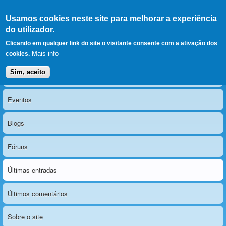
Ir para as secções
(Alt+1)
Ir para o conteúdo
Iniciar sessão
Usamos cookies neste site para melhorar a experiência
LERPARAVER
, ir para a
do utilizador.
página principal
O portal da visão diferente
Clicando em qualquer link do site o visitante consente com a ativação dos
Mais info
cookies.
Sim, aceito
Notícias
Menu principal
Eventos
Blogs
Fóruns
Últimas entradas
Últimos comentários
Sobre o site