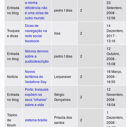
a minha
23
Entrada
dificiência não
Setembro,
pedro f dias
2
no blog
é uma coisa de
2008 -
outro mundo
12:56
Dicas de
14
Truques
navegação na
Dezembro,
ilias
2
e dicas
rede social
2017 -
facebook
13:16
12
fálovos denovo
Entrada
Outubro,
sobre a
pedro f dias
2
no blog
2008 -
audiodescrição
15:08
Novos
18 Março,
Notícia
tarifários do
Lerparaver
2
2009 -
Vodafone Say
16:50
Porto: Invisuais
12
Entrada
expõem os
Sérgio
Novembro,
2
no blog
seus "olhares"
Gonçalves
2008 -
sobre a vida
18:04
1
Tópico
Priscila dos
Dezembro,
de
sistema braille
2
santos
2008 -
fórum