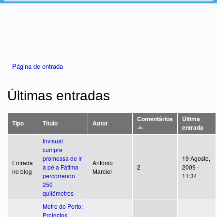
Está aqui
Página de entrada
Últimas entradas
Comentários
Última
Tipo
Título
Autor
entrada
Invisual
cumpre
promessa de ir
19 Agosto,
Entrada
António
a pé a Fátima
2
2009 -
no blog
Marciel
percorrendo
11:34
250
quilómetros
Metro do Porto:
Projectos