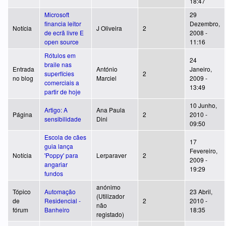
18:47
Microsoft
29
financia leitor
Dezembro,
Notícia
J Oliveira
2
de ecrã livre E
2008 -
open source
11:16
Rótulos em
24
braile nas
Entrada
António
Janeiro,
superfícies
2
no blog
Marciel
2009 -
comerciais a
13:49
partir de hoje
10 Junho,
Artigo: A
Ana Paula
Página
2
2010 -
sensibilidade
Dini
09:50
Escola de cães
17
guia lança
Fevereiro,
Notícia
'Poppy' para
Lerparaver
2
2009 -
angariar
19:29
fundos
anónimo
Tópico
Automação
23 Abril,
(Utilizador
de
Residencial -
2
2010 -
não
fórum
Banheiro
18:35
registado)