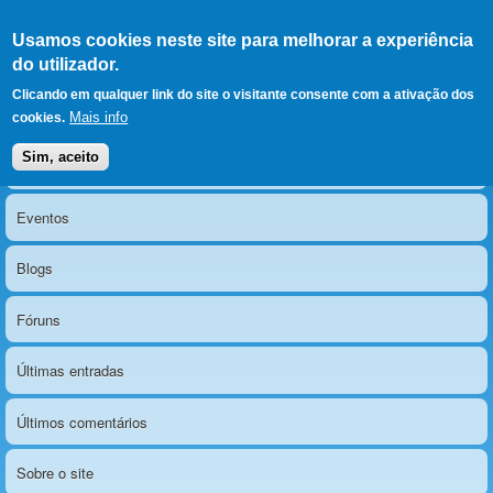
Ir para as secções
(Alt+1)
Ir para o conteúdo
Iniciar sessão
Usamos cookies neste site para melhorar a experiência
LERPARAVER
, ir para a
do utilizador.
página principal
O portal da visão diferente
Clicando em qualquer link do site o visitante consente com a ativação dos
Mais info
cookies.
Sim, aceito
Notícias
Menu principal
Eventos
Blogs
Fóruns
Últimas entradas
Últimos comentários
Sobre o site