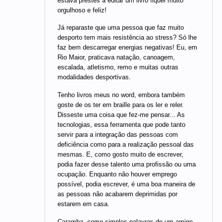
estava prestes a editar um livro fiquei muito
orgulhoso e feliz!
Já reparaste que uma pessoa que faz muito
desporto tem mais resistência ao stress? Só lhe
faz bem descarregar energias negativas! Eu, em
Rio Maior, praticava natação, canoagem,
escalada, atletismo, remo e muitas outras
modalidades desportivas.
Tenho livros meus no word, embora também
goste de os ter em braille para os ler e reler.
Disseste uma coisa que fez-me pensar... As
tecnologias, essa ferramenta que pode tanto
servir para a integração das pessoas com
deficiência como para a realização pessoal das
mesmas. E, como gosto muito de escrever,
podia fazer desse talento uma profissão ou uma
ocupação. Enquanto não houver emprego
possível, podia escrever, é uma boa maneira de
as pessoas não acabarem deprimidas por
estarem em casa.
Caramba, como simples palavras de um amigo