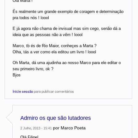
Olá Marta !
És realmente um grande exemplo de coragem e determinação
pra todos nós ! loool
E já agora não chama de invisual mas sim cego, senão dá a
ideia que as pessoas não a vêm ! loool
Marco, tb és de Rio Maior, conheçes a Marta ?
Olha, tás a ver como ela editou um livro ! loool
Oh Marta, dá uma ajudinha ao nosso Marco para ele editar o
seu primeiro livro, ok ?
Bjos
Inicie sessão
para publicar comentários
Admiro os que são lutadores
por
Marco Poeta
2 Julho, 2013 - 15:41
Olá Filipe!