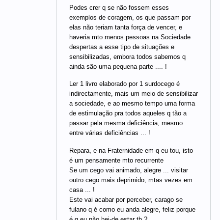
Podes crer q se não fossem esses
exemplos de coragem, os que passam por
elas não teriam tanta força de vencer, e
haveria mto menos pessoas na Sociedade
despertas a esse tipo de situações e
sensibilizadas, embora todos sabemos q
ainda são uma pequena parte .... !
Ler 1 livro elaborado por 1 surdocego é
indirectamente, mais um meio de sensibilizar
a sociedade, e ao mesmo tempo uma forma
de estimulação pra todos aqueles q tão a
passar pela mesma deficiência, mesmo
entre várias deficiências ... !
Repara, e na Fraternidade em q eu tou, isto
é um pensamente mto recurrente
Se um cego vai animado, alegre ... visitar
outro cego mais deprimido, mtas vezes em
casa ... !
Este vai acabar por perceber, carago se
fulano q é como eu anda alegre, feliz porque
é q eu não hei-de estar tb ?