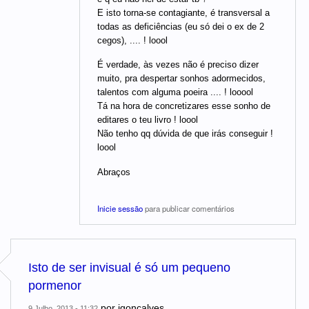
E isto torna-se contagiante, é transversal a
todas as deficiências (eu só dei o ex de 2
cegos), .... ! loool
É verdade, às vezes não é preciso dizer
muito, pra despertar sonhos adormecidos,
talentos com alguma poeira .... ! looool
Tá na hora de concretizares esse sonho de
editares o teu livro ! loool
Não tenho qq dúvida de que irás conseguir !
loool
Abraços
Inicie sessão
para publicar comentários
Isto de ser invisual é só um pequeno
pormenor
por
jgoncalves
9 Julho, 2013 - 11:32