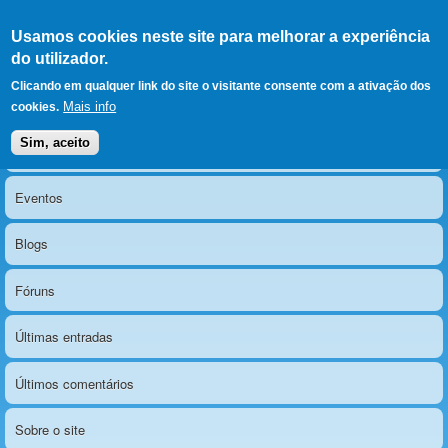
Ir para as secções
(Alt+1)
Ir para o conteúdo
Iniciar sessão
Usamos cookies neste site para melhorar a experiência
LERPARAVER
, ir para a
do utilizador.
página principal
O portal da visão diferente
Clicando em qualquer link do site o visitante consente com a ativação dos
Mais info
cookies.
Sim, aceito
Notícias
Menu principal
Eventos
Blogs
Fóruns
Últimas entradas
Últimos comentários
Sobre o site