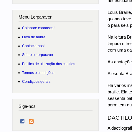
necessidade 
Louis Braill
Menu Lerparaver
quando teve 
o para seis 
Colabore connosco!
Na leitura B
Livro de honra
largura e tr
Contacte-nos!
com uma das
Sobre o Lerparaver
As anotaçõe
Política de utilização dos cookies
Termos e condições
A escrita Br
Condições gerais
Há vários in
braille. Ela
sessenta pal
permitem que
Siga-nos
DACTILO
A dactilogra