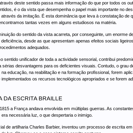
através deste sentido passa mais informação do que por todos os out
ntidos, é o da vista que desempenha o papel mais importante no dese
e através da imitação. É esta dominância que leva à constatação de 
encontramos tantas vezes em alguns estudiosos na matéria.
iminuição do sentido da vista acarreta, por conseguinte, um enorme 
 deficiência, desde as que apresentam apenas efeitos sociais ligeir
rocedimentos adequados.
o sentido unificador de toda a actividade sensorial, contribui predo
 sérias desvantagens para os deficientes visuais. Contudo, o grau
 na educação, na reabilitação e na formação profissional, forem ap
e implementados os recursos tecnológicos apropriados e se forem a
A DA ESCRITA BRAILLE
 1815 a França andava envolvida em múltiplas guerras. As constante
, era necessária luz, o que despertaria o inimigo.
cial de artilharia Charles Barbier, inventou um processo de escrita 