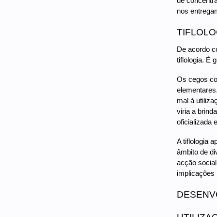
de concentra
nos entrega
TIFLOLO
De acordo co
tiflologia. É
Os cegos com
elementares.
mal à utiliz
viria a brin
oficializada
A tiflologia
âmbito de di
acção social
implicações 
DESENVO