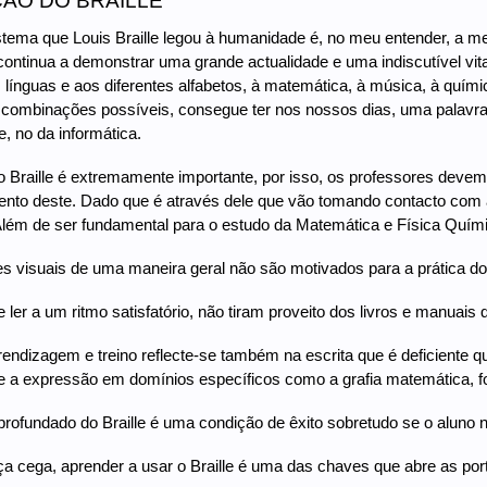
ÇÃO DO BRAILLE
istema que Louis Braille legou à humanidade é, no meu entender, a 
continua a demonstrar uma grande actualidade e uma indiscutível vital
 línguas e aos diferentes alfabetos, à matemática, à música, à quími
combinações possíveis, consegue ter nos nossos dias, uma palavra 
, no da informática.
 Braille é extremamente importante, por isso, os professores devem 
nto deste. Dado que é através dele que vão tomando contacto com a e
lém de ser fundamental para o estudo da Matemática e Física Quími
es visuais de uma maneira geral não são motivados para a prática 
ler a um ritmo satisfatório, não tiram proveito dos livros e manuais 
prendizagem e treino reflecte-se também na escrita que é deficiente qu
e a expressão em domínios específicos como a grafia matemática, fo
rofundado do Braille é uma condição de êxito sobretudo se o aluno 
ça cega, aprender a usar o Braille é uma das chaves que abre as p