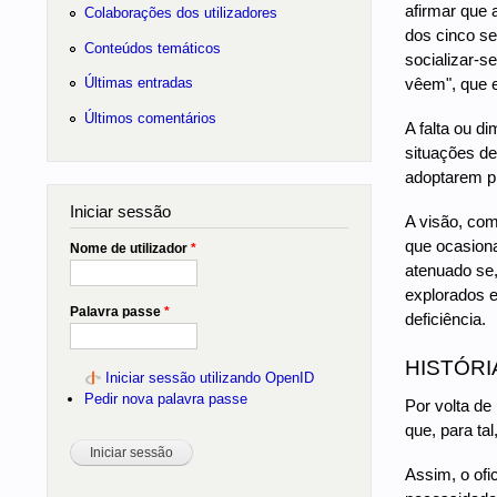
afirmar que 
Colaborações dos utilizadores
dos cinco se
Conteúdos temáticos
socializar-s
vêem", que 
Últimas entradas
Últimos comentários
A falta ou d
situações de
adoptarem p
Iniciar sessão
A visão, com
que ocasiona
Nome de utilizador
*
atenuado se,
explorados 
Palavra passe
*
deficiência.
HISTÓRI
Iniciar sessão utilizando OpenID
Pedir nova palavra passe
Por volta de
que, para tal
Assim, o ofi