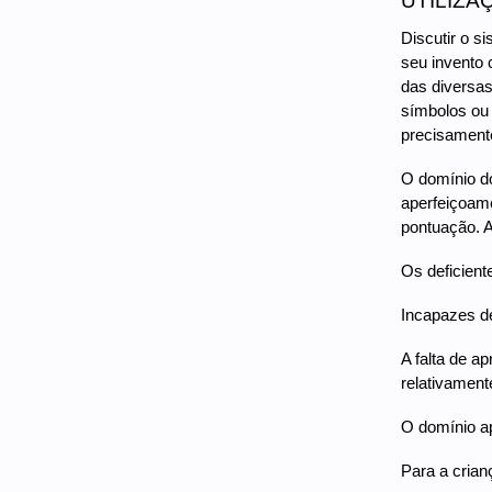
UTILIZA
Discutir o s
seu invento 
das diversas
símbolos ou 
precisamente
O domínio do
aperfeiçoame
pontuação. A
Os deficient
Incapazes de 
A falta de a
relativament
O domínio ap
Para a crian