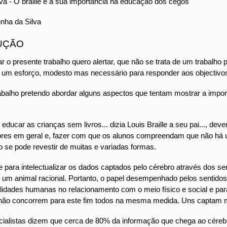
va - O braille e a sua importância na educação dos cegos
nha da Silva
UÇÃO
r o presente trabalho quero alertar, que não se trata de um trabalho 
m esforço, modesto mas necessário para responder aos objectivos 
balho pretendo abordar alguns aspectos que tentam mostrar a import
educar as crianças sem livros... dizia Louis Braille a seu pai..., de
res em geral e, fazer com que os alunos compreendam que não há uma
se pode revestir de muitas e variadas formas.
 para intelectualizar os dados captados pelo cérebro através dos s
 um animal racional. Portanto, o papel desempenhado pelos sentidos 
lidades humanas no relacionamento com o meio físico e social e pa
 não concorrem para este fim todos na mesma medida. Uns captam ma
ialistas dizem que cerca de 80% da informação que chega ao cérebro 