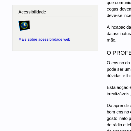
que comuniq
cegas devem 
Acessibilidade
deve-se ince
A incapacida
da assinatur
Mais sobre acessibilidade web
mão.
O PROFE
O ensino do 
pode ser uma
dúvidas e lh
Esta acção é
irrealizáveis
Da aprendiza
bom ensino e
gosto inato 
de rádio e t