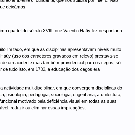
i ao ambiente circundante, que nos solicita por inteiro. Não
que deixámos.
mo quartel do século XVIII, que Valentin Haüy fez despontar a
o limitado, em que as disciplinas apresentavam níveis muito
in Haüy (uso dos caracteres gravados em relevo) prestava-se
ítima de um acidente mas também providencial para os cegos, só
ar de tudo isto, em 1782, a educação dos cegos era
a actividade multidisciplinar, em que convergem disciplinas do
a, psicologia, pedagogia, sociologia, engenharia, arquitectura,
 funcional motivado pela deficiência visual em todas as suas
ível, reduzir ou eliminar essas implicações.