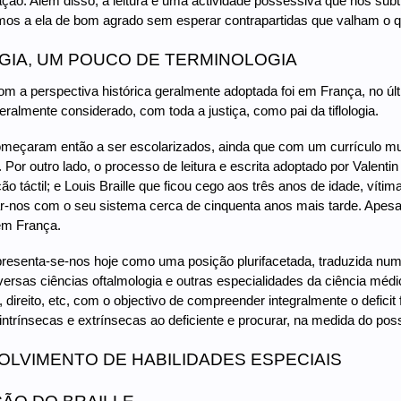
ção. Além disso, a leitura é uma actividade possessiva que nos subtra
mos a ela de bom agrado sem esperar contrapartidas que valham o 
GIA, UM POUCO DE TERMINOLOGIA
m a perspectiva histórica geralmente adoptada foi em França, no últi
 geralmente considerado, com toda a justiça, como pai da tiflologia.
eçaram então a ser escolarizados, ainda que com um currículo muit
 Por outro lado, o processo de leitura e escrita adoptado por Valent
ação táctil; e Louis Braille que ficou cego aos três anos de idade, v
dar-nos com o seu sistema cerca de cinquenta anos mais tarde. Apes
 em França.
 apresenta-se-nos hoje como uma posição plurifacetada, traduzida num
versas ciências oftalmologia e outras especialidades da ciência médic
, direito, etc, com o objectivo de compreender integralmente o deficit
intrínsecas e extrínsecas ao deficiente e procurar, na medida do poss
LVIMENTO DE HABILIDADES ESPECIAIS