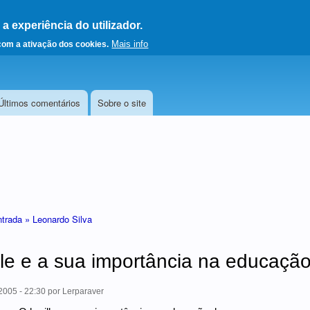
 experiência do utilizador.
a a página principal
Mais info
 com a ativação dos cookies.
Últimos comentários
Sobre o site
ntrada »
Leonardo Silva
lle e a sua importância na educaçã
005 - 22:30
por
Lerparaver