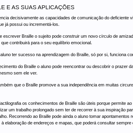
LE E AS SUAS APLICAÇÕES
tencia decisivamente as capacidades de comunicação do deficiente vi
ue já possui ou incrementá-los.
e escrever Braille o sujeito pode construir um novo círculo de amiz
e que contribuirá para o seu equilíbrio emocional.
 aluno ter sucesso na aprendizagem do Braille, só por si, funciona 
imento do Braille o aluno pode reencontrar ou descobrir o prazer da 
 mesmo sem ele ver.
ambém que o Braille promove a sua independência em muitas circuns
actilografia os conhecimentos de Braille são úteis porque permite ao 
izar um trabalho prolongado sem ter de recorrer à sua inspiração par
alho. Recorrendo ao Braille pode ainda o aluno tomar apontamentos
 à elaboração de endereços e mapas, que poderá consultar sempre 