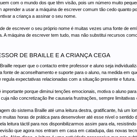
uem com o mundo dos que têm visão, pois um número muito pequeno 
aprender a usar a máquina de escrever comum tão cedo quanto possív
ntivar a criança a assinar o seu nome.
de de escrever o seu próprio nome é muitas vezes uma fonte de emb
a. A máquina de escrever tem tudo, mas não substitui recursos como 
SSOR DE BRAILLE E A CRIANÇA CEGA
Braille requer que o contacto entre professor e aluno seja individuali
 fonte de aconselhamento e suporte para o aluno, na medida em que
e regula expectativas relacionadas com a situação presente e futura.
 importante porque diminui tenções emocionais, motiva o aluno para a
, cuja não concretização lhe causaria frustrações, sempre limitativas 
gem do sistema Braille até uma leitura destra, gratificante, há um
 muitas horas de prática para desenvolver até esse nível o sentido d
pela leitura táctil para nos disponibilizarmos assim para ela, resisti
elevisão que agora nos entram em casa em catadupa, das novas tec