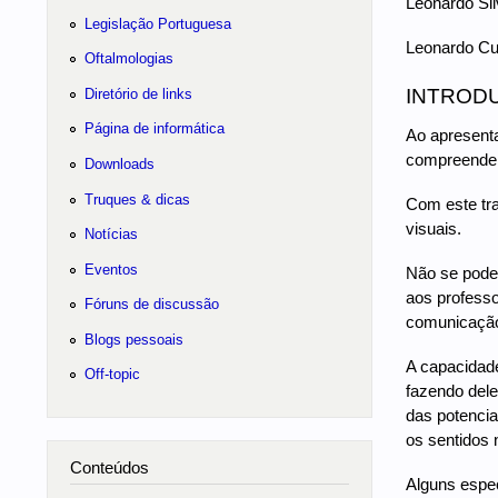
Leonardo Sil
Legislação Portuguesa
Leonardo Cu
Oftalmologias
INTROD
Diretório de links
Página de informática
Ao apresenta
compreende u
Downloads
Truques & dicas
Com este tra
visuais.
Notícias
Eventos
Não se pode 
aos professo
Fóruns de discussão
comunicação 
Blogs pessoais
A capacidade
Off-topic
fazendo dele
das potencia
os sentidos
Conteúdos
Alguns espec