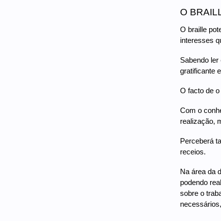
O BRAIL
O braille po
interesses q
Sabendo ler 
gratificante 
O facto de o
Com o conhec
realização,
Perceberá t
receios.
Na área da d
podendo real
sobre o trab
necessários,