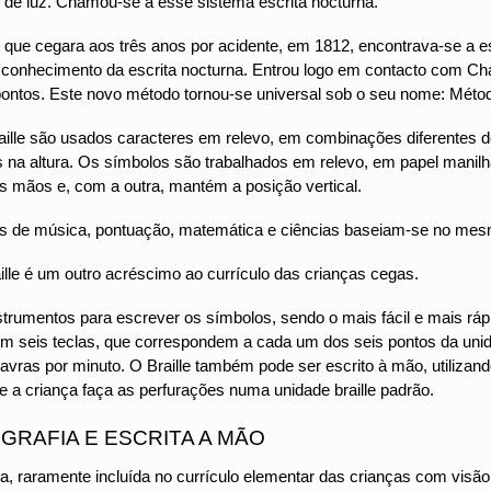
de luz. Chamou-se a esse sistema escrita nocturna.
e, que cegara aos três anos por acidente, em 1812, encontrava-se a 
conhecimento da escrita nocturna. Entrou logo em contacto com Char
pontos. Este novo método tornou-se universal sob o seu nome: Método 
raille são usados caracteres em relevo, em combinações diferentes 
ês na altura. Os símbolos são trabalhados em relevo, em papel manilha 
 mãos e, com a outra, mantém a posição vertical.
s de música, pontuação, matemática e ciências baseiam-se no mes
aille é um outro acréscimo ao currículo das crianças cegas.
strumentos para escrever os símbolos, sendo o mais fácil e mais ráp
 tem seis teclas, que correspondem a cada um dos seis pontos da unid
avras por minuto. O Braille também pode ser escrito à mão, utilizan
 a criança faça as perfurações numa unidade braille padrão.
GRAFIA E ESCRITA A MÃO
fia, raramente incluída no currículo elementar das crianças com visã