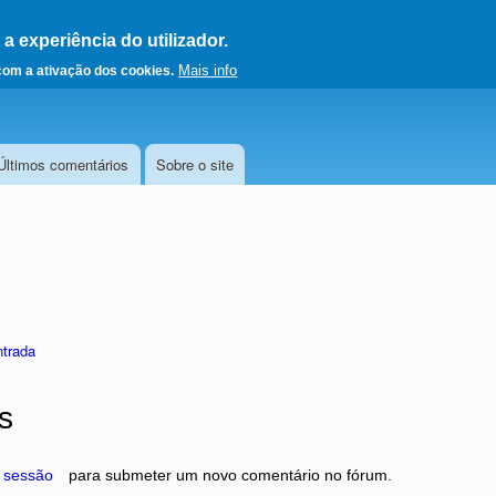
 experiência do utilizador.
a a página principal
Mais info
 com a ativação dos cookies.
Últimos comentários
Sobre o site
ntrada
s
r sessão
para submeter um novo comentário no fórum.