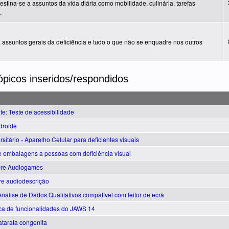
estina-se a assuntos da vida diária como mobilidade, culinária, tarefas
.
novos artigos
 assuntos gerais da deficiência e tudo o que não se enquadre nos outros
ópicos inseridos/respondidos
e: Teste de acessibilidade
droide
rsitário - Aparelho Celular para deficientes visuais
 embalagens a pessoas com deficiência visual
bre Audiogames
re audiodescrição
nálise de Dados Qualitativos compatível com leitor de ecrã
ca de funcionalidades do JAWS 14
atarata congenita