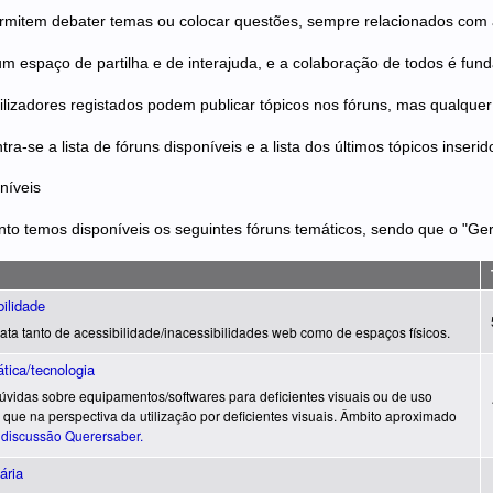
rmitem debater temas ou colocar questões, sempre relacionados com a
um espaço de partilha e de interajuda, e a colaboração de todos é fun
ilizadores registados podem publicar tópicos nos fóruns, mas qualque
ra-se a lista de fóruns disponíveis e a lista dos últimos tópicos inseri
níveis
o temos disponíveis os seguintes fóruns temáticos, sendo que o "Ger
novos artigos
ilidade
rata tanto de acessibilidade/inacessibilidades web como de espaços físicos.
novos artigos
tica/tecnologia
úvidas sobre equipamentos/softwares para deficientes visuais ou de uso
 que na perspectiva da utilização por deficientes visuais. Âmbito aproximado
 discussão Querersaber.
novos artigos
ária