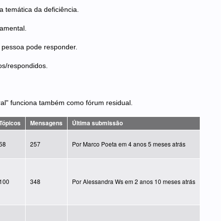
 temática da deficiência.
damental.
r pessoa pode responder.
dos/respondidos.
al" funciona também como fórum residual.
Tópicos
Mensagens
Última submissão
58
257
Por
Marco Poeta
em 4 anos 5 meses atrás
100
348
Por
Alessandra Ws
em 2 anos 10 meses atrás