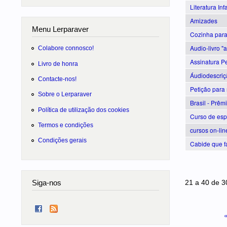
Literatura Inf
Amizades
Menu Lerparaver
Cozinha para
Audio-livro "
Colabore connosco!
Assinatura Pe
Livro de honra
Áudiodescriç
Contacte-nos!
Petição para 
Sobre o Lerparaver
Brasil - Prêm
Política de utilização dos cookies
Curso de espa
Termos e condições
cursos on-line
Condições gerais
Cabide que f
Páginas
21 a 40 de 3
Siga-nos