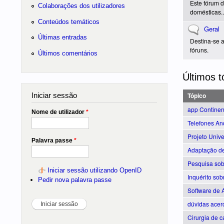
Este fórum d
Colaborações dos utilizadores
domésticas..
Conteúdos temáticos
Não existem 
Geral
Últimas entradas
Destina-se a
fóruns.
Últimos comentários
Últimos t
Iniciar sessão
Tópico
app Continent
Nome de utilizador
*
Telefones An
Projeto Unive
Palavra passe
*
Adaptação de
Pesquisa so
Iniciar sessão utilizando OpenID
Inquérito sob
Pedir nova palavra passe
Software de A
dúvidas acer
Cirurgia de c