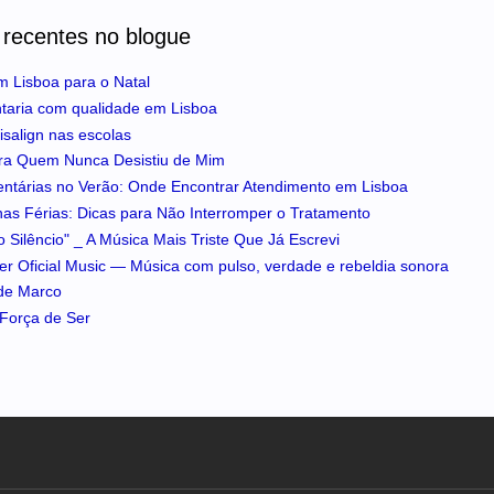
 recentes no blogue
m Lisboa para o Natal
ntaria com qualidade em Lisboa
isalign nas escolas
ra Quem Nunca Desistiu de Mim
entárias no Verão: Onde Encontrar Atendimento em Lisboa
 nas Férias: Dicas para Não Interromper o Tratamento
 Silêncio" _ A Música Mais Triste Que Já Escrevi
iker Oficial Music — Música com pulso, verdade e rebeldia sonora
 de Marco
A Força de Ser