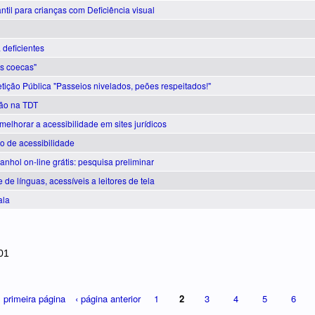
antil para crianças com Deficiência visual
 deficientes
as coecas"
tição Pública "Passeios nivelados, peões respeitados!"
ão na TDT
melhorar a acessibilidade em sites jurídicos
io de acessibilidade
nhol on-line grátis: pesquisa preliminar
 de línguas, acessíveis a leitores de tela
ala
01
« primeira página
‹ página anterior
1
2
3
4
5
6