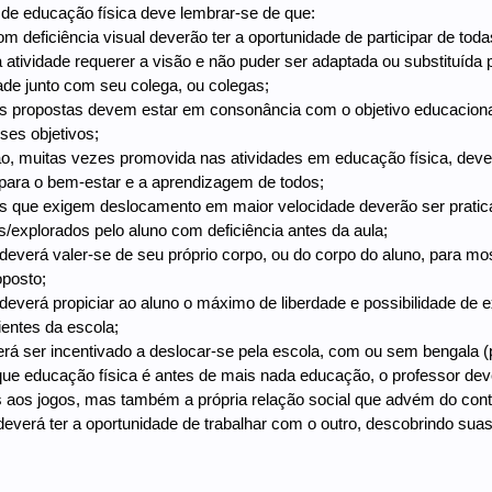
de educação física deve lembrar-se de que:
com deficiência visual deverão ter a oportunidade de participar de tod
 atividade requerer a visão e não puder ser adaptada ou substituída p
ade junto com seu colega, ou colegas;
des propostas devem estar em consonância com o objetivo educacional
es objetivos;
ão, muitas vezes promovida nas atividades em educação física, deve 
para o bem-estar e a aprendizagem de todos;
des que exigem deslocamento em maior velocidade deverão ser prat
/explorados pelo aluno com deficiência antes da aula;
r deverá valer-se de seu próprio corpo, ou do corpo do aluno, para
oposto;
r deverá propiciar ao aluno o máximo de liberdade e possibilidade de
entes da escola;
verá ser incentivado a deslocar-se pela escola, com ou sem bengala
que educação física é antes de mais nada educação, o professor deve
 aos jogos, mas também a própria relação social que advém do cont
 deverá ter a oportunidade de trabalhar com o outro, descobrindo suas 