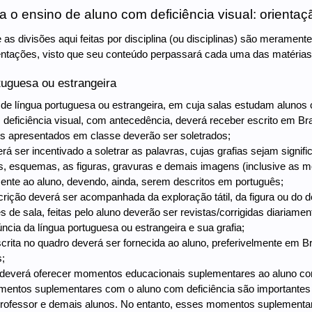
a o ensino de aluno com deficiência visual: orientaç
as divisões aqui feitas por disciplina (ou disciplinas) são meramente
entações, visto que seu conteúdo perpassará cada uma das matérias
tuguesa ou estrangeira
de língua portuguesa ou estrangeira, em cuja salas estudam alunos c
m deficiência visual, com antecedência, deverá receber escrito em Brai
os apresentados em classe deverão ser soletrados;
erá ser incentivado a soletrar as palavras, cujas grafias sejam signifi
s, esquemas, as figuras, gravuras e demais imagens (inclusive as 
nte ao aluno, devendo, ainda, serem descritos em português;
scrição deverá ser acompanhada da exploração tátil, da figura ou do 
s de sala, feitas pelo aluno deverão ser revistas/corrigidas diariament
úncia da língua portuguesa ou estrangeira e sua grafia;
escrita no quadro deverá ser fornecida ao aluno, preferivelmente em Br
;
r deverá oferecer momentos educacionais suplementares ao aluno com 
entos suplementares com o aluno com deficiência são importantes p
professor e demais alunos. No entanto, esses momentos suplementa