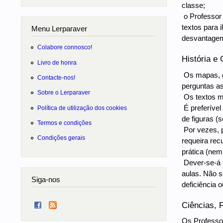
classe;
 o Professo
textos para 
Menu Lerparaver
desvantage
Colabore connosco!
História e 
Livro de honra
 Os mapas, 
Contacte-nos!
perguntas as
Sobre o Lerparaver
 Os textos 
 É preferív
Política de utilização dos cookies
de figuras (
Termos e condições
 Por vezes,
Condições gerais
requeira rec
prática (nem
 Dever-se-á
aulas. Não s
Siga-nos
deficiência 
Ciências, 
Os Professo