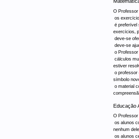
Matemátic
O Professor 
 os exercíc
 é preferíve
exercícios, 
 deve-se of
 deve-se aj
 o Professor
 cálculos m
estiver res
 o professo
símbolo novo
 o material
compreensão 
Educação A
O Professor 
 os alunos 
nenhum deles
 os alunos 