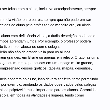
m ser feitos com o aluno, inclusive antecipadamente, sempre
e pela visão, entre outros, sempre que não puderem ser
rnecidas ao aluno pelo professor, de maneira oral, ou ainda
o aluno com deficiência visual, a áudio-descrição, podendo o
 ambos aprendam juntos. Por exemplo, o professor poderá
não tivesse colaborando com o colega;
ção não são de grande valia para os alunos;
orem grandes, em Braille ou apenas em relevo. O tato faz uma
espaço, ou mesmo que poucas em um espaço muito grande,
a compreensão desses gráficos, tabelas, mapas, desenhos,
ncia concreta ao aluno, isso deverá ser feito, tanto permitindo
e, por exemplo, anotando os dados observados pelos colegas
l, do palpável é muito importante para os alunos. Garanti-las
escola, em todas as atividades e lugares, tendo como