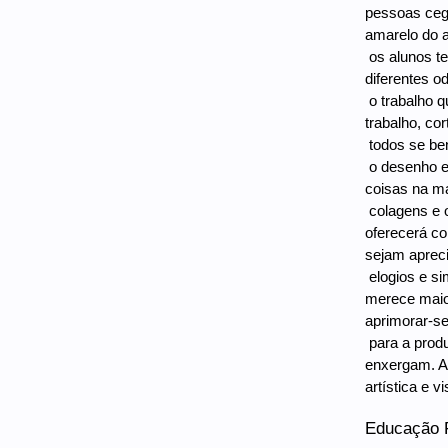
pessoas cega
amarelo do a
 os alunos 
diferentes o
 o trabalho
trabalho, co
 todos se be
 o desenho 
coisas na ma
 colagens e
oferecerá co
sejam apreci
 elogios e 
merece maio
aprimorar-se
 para a pro
enxergam. A 
artística e v
Educação F