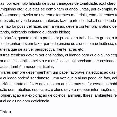
s, por exemplo falando de suas variações de tonalidade, azul clar
miguinho etc.; que elas se combinam quando juntas, por exemplo, na
terão grande proveito ao usarem diferentes materiais, com diferentes
dores etc, devendo esses materiais fazer parte dos trabalhos de toda
 que não for possível fazer, sem a visão, deverá contemplar o aluno c
rtando, dobrando colando ou dando idéias;
neficiarão, quanto mais o professor propiciar o trabalho em grupo, o tr
e o desenhar devem fazer parte do ensino do aluno com deficiência, 
neira que se as vê, perspectiva, frente, atrás etc.
 outras técnicas devem ser ensinadas, cuidando para que o aluno ce
m a estética tátil; a beleza e a estética visual precisam ser ensina
adas, também nesse particular;
similares sempre desempenham um papel favorável na educação das c
r cuidado poderá ser danoso, uma vez que o aluno pode, de fato, a
. Não se trata de fazer do aluno um artista, mas se for essa sua habil
dução dos trabalhos escolares, o aluno deverá receber informações q
observação e a exploração de objetos, animais, flores, ambientes 
isual do aluno com deficiência.
ísica