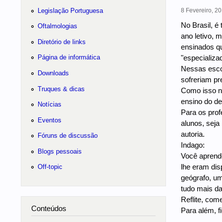
Legislação Portuguesa
8 Fevereiro, 20
No Brasil, é
Oftalmologias
ano letivo, 
Diretório de links
ensinados q
"especializa
Página de informática
Nessas escol
Downloads
sofreriam pr
Truques & dicas
Como isso n
ensino do de
Notícias
Para os prof
Eventos
alunos, seja
autoria.
Fóruns de discussão
Indago:
Blogs pessoais
Você aprende
lhe eram dis
Off-topic
geógrafo, um
tudo mais da
Reflite, come
Conteúdos
Para além, f