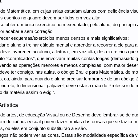
a
de Matemática, em cujas salas estudam alunos com deficiência visu
ios escritos no quadro devem ser lidos em voz alta;
l se obter um único exercício bem executado, pelo aluno, do princípio
por acabar e sem correção;
erecer esquemas/exercícios menos densos e mais significativos;
udar o aluno a treinar cálculo mental e aprender a recorrer a ele para
 deve favorecer, ao aluno, a leitura , em voz alta, dos exercícios que 
uito "complicados", que envolvam muitas contas longas (demasiado 
olvendo as operações menores e menos complexas, com maior desen
r deve ter consigo, nas aulas, o código Braille para Matemática, de 
, ou, ainda, para quando o aluno precisar lembrar-se de um código j
 concreto, tridimensional, palpável, deve estar à mão do Professor de
da matéria assim o exigir.
rtística
de artes, de educação Visual ou de Desenho deve lembrar-se de qu
com deficiência visual podem fazer muitas das coisas que se faz com
, ou eles em conjunto substituirão a visão.
cegos não podem ver as cores. Estas são modalidade específica da v