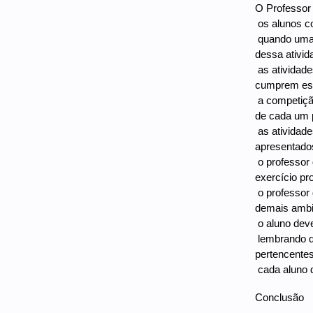
O Professor 
 os alunos 
 quando uma
dessa ativid
 as ativida
cumprem ess
 a competiç
de cada um 
 as ativida
apresentados
 o professo
exercício pr
 o professo
demais ambi
 o aluno de
 lembrando 
pertencentes
 cada aluno
Conclusão