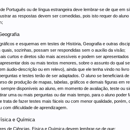
r de Português ou de língua estrangeira deve lembrar-se de que em s
ilustrar as respostas devem ser comedidas, pois isto requer do alun
m;
Geografia
gráficos e esquemas em testes de História, Geografia e outras dis
 quais, sozinhas, possam ser respondidas sem o auxílio da visão;
mais curtos e diretos são mais acessíveis e podem ser apresentados 
el apresentar dois ou mais textos menores, sobre o assunto do qual se
sem áudio-descrição ou em relevo), ainda que ele tenha vindo no livro
 perguntas e testes terão de ser adaptados. O aluno se beneficiará de
urso de produção de mapas, tabelas, gráficos e demais figuras em 
 sempre disponíveis ao aluno, em momento de avaliação, teste ou si
 tirar uma ou mais perguntas ou dar mais tempo, para o aluno poder f
e trata de fazer testes mais fáceis ou com menor qualidade, porém,
ou com dificuldade de aprendizagem.
Física e Química
res de Ciências, Física e Química devem lembrar-se de que: