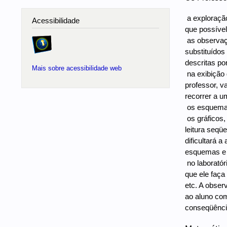
 a exploraç
Acessibilidade
que possível
 as observa
substituídos 
descritas por
Mais sobre acessibilidade web
 na exibiçã
professor, v
recorrer a u
 os esquema
 os gráfico
leitura seq
dificultará 
esquemas e 
 no laborató
que ele faça
etc. A obser
ao aluno com
conseqüência