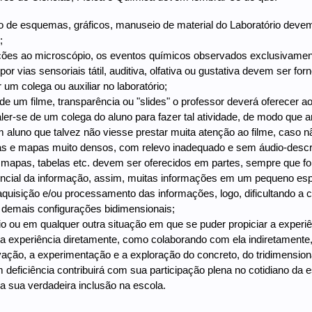
ão de esquemas, gráficos, manuseio de material do Laboratório deve
;
ções ao microscópio, os eventos químicos observados exclusivament
por vias sensoriais tátil, auditiva, olfativa ou gustativa devem ser fo
 um colega ou auxiliar no laboratório;
o de um filme, transparência ou "slides" o professor deverá oferecer a
aler-se de um colega do aluno para fazer tal atividade, de modo que
m aluno que talvez não viesse prestar muita atenção ao filme, caso 
s e mapas muito densos, com relevo inadequado e sem áudio-descri
s, mapas, tabelas etc. devem ser oferecidos em partes, sempre que f
üencial da informação, assim, muitas informações em um pequeno 
a aquisição e/ou processamento das informações, logo, dificultando 
demais configurações bidimensionais;
rio ou em qualquer outra situação em que se puder propiciar a experiê
 a experiência diretamente, como colaborando com ela indiretament
vação, a experimentação e a exploração do concreto, do tridimensiona
 deficiência contribuirá com sua participação plena no cotidiano da 
 sua verdadeira inclusão na escola.