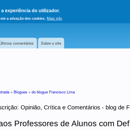
 experiência do utilizador.
a a página principal
Mais info
 com a ativação dos cookies.
Últimos comentários
Sobre o site
ntrada »
Blogues »
do blogue Francisco Lima
crição: Opinião, Crítica e Comentários - blog de 
aos Professores de Alunos com Defi