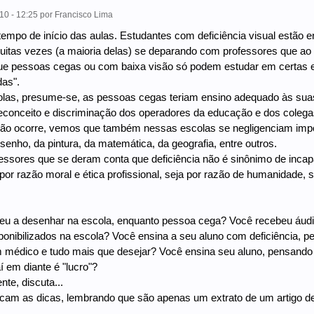
10 - 12:25
por
Francisco Lima
 tempo de início das aulas. Estudantes com deficiência visual estão e
muitas vezes (a maioria delas) se deparando com professores que ao 
ue pessoas cegas ou com baixa visão só podem estudar em certas
das".
as, presume-se, as pessoas cegas teriam ensino adequado às suas 
econceito e discriminação dos operadores da educação e dos colega
ão ocorre, vemos que também nessas escolas se negligenciam imp
senho, da pintura, da matemática, da geografia, entre outros.
essores que se deram conta que deficiência não é sinônimo de inca
 por razão moral e ética profissional, seja por razão de humanidad
u a desenhar na escola, enquanto pessoa cega? Você recebeu áudio-
ponibilizados na escola? Você ensina a seu aluno com deficiência, 
 médico e tudo mais que desejar? Você ensina seu aluno, pensando 
í em diante é "lucro"?
nte, discuta...
icam as dicas, lembrando que são apenas um extrato de um artigo d