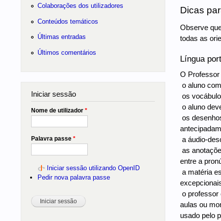
Colaborações dos utilizadores
Dicas par
Conteúdos temáticos
Observe que 
Últimas entradas
todas as ori
Últimos comentários
Língua por
O Professor 
 o aluno co
Iniciar sessão
 os vocábul
 o aluno dev
Nome de utilizador
*
 os desenho
antecipadame
Palavra passe
*
 a áudio-de
 as anotaçõe
entre a pron
Iniciar sessão utilizando OpenID
 a matéria 
Pedir nova palavra passe
excepcionais
 o professo
aulas ou mom
usado pelo 