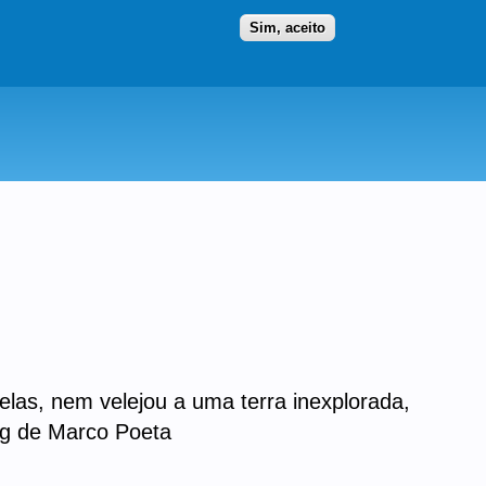
Ir para as secções
(Alt+1)
Ir para o conteúdo
Iniciar sessão
Sim, aceito
las, nem velejou a uma terra inexplorada,
log de Marco Poeta