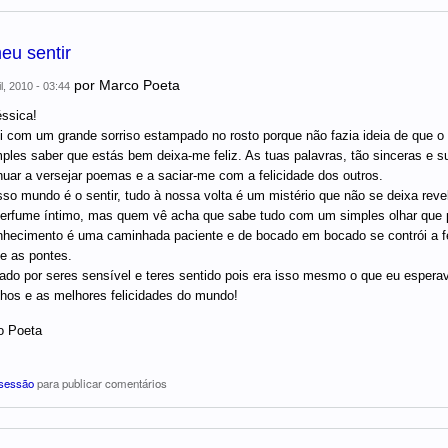
eu sentir
por
Marco Poeta
l, 2010 - 03:44
ssica!
i com um grande sorriso estampado no rosto porque não fazia ideia de que o
ples saber que estás bem deixa-me feliz. As tuas palavras, tão sinceras e 
nuar a versejar poemas e a saciar-me com a felicidade dos outros.
so mundo é o sentir, tudo à nossa volta é um mistério que não se deixa revel
erfume íntimo, mas quem vê acha que sabe tudo com um simples olhar que p
hecimento é uma caminhada paciente e de bocado em bocado se contrói a feli
e as pontes.
ado por seres sensível e teres sentido pois era isso mesmo o que eu esper
nhos e as melhores felicidades do mundo!
o Poeta
 sessão
para publicar comentários