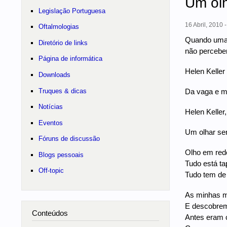
Um olh
Legislação Portuguesa
16 Abril, 2010 
Oftalmologias
Quando uma 
Diretório de links
não percebem
Página de informática
Helen Keller
Downloads
Truques & dicas
Da vaga e m
Notícias
Helen Keller
Eventos
Um olhar se
Fóruns de discussão
Olho em redo
Blogs pessoais
Tudo está ta
Off-topic
Tudo tem de
As minhas m
E descobrem
Conteúdos
Antes eram 