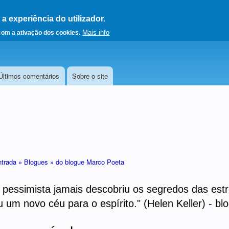
 experiência do utilizador.
a a página principal
Mais info
 com a ativação dos cookies.
Últimos comentários
Sobre o site
ntrada »
Blogues »
do blogue Marco Poeta
essimista jamais descobriu os segredos das estre
 um novo céu para o espírito." (Helen Keller) - b