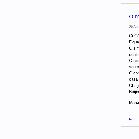
O m
20 Abri
Oi Gé
Fique
O sim
conti
O nos
seu p
O con
casa 
Obrig
Beiji
Marc
Inicie