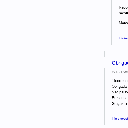
Raque
mestr
Marc
Inicie
Obriga
19 Abril, 20
"Toco tud
Obrigada,
São palav
Eu sentia
Graças a 
Inicie sess