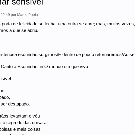
ar sensível
- 22:49
por
Marco Poeta
porta de felicidade se fecha, uma outra se abre; mas, muitas veze
os a que se abriu.
isteriosa escuridão surgimos/E dentro de pouco retornaremos/Ao seu
, Canto à Escuridão, in O mundo em que vivo
nsível
r...
pado,
 ser destapado.
ãos levantam o véu
 o segredo das coisas.
coisas e mais coisas