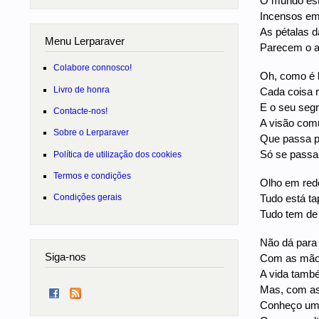
O mundo está
Incensos emb
As pétalas d
Menu Lerparaver
Parecem o ad
Colabore connosco!
Oh, como é b
Livro de honra
Cada coisa 
E o seu segr
Contacte-nos!
A visão co
Sobre o Lerparaver
Que passa po
Só se passa
Política de utilização dos cookies
Termos e condições
Olho em redo
Tudo está ta
Condições gerais
Tudo tem de
Não dá para
Siga-nos
Com as mão
A vida també
Mas, com a
Conheço um 