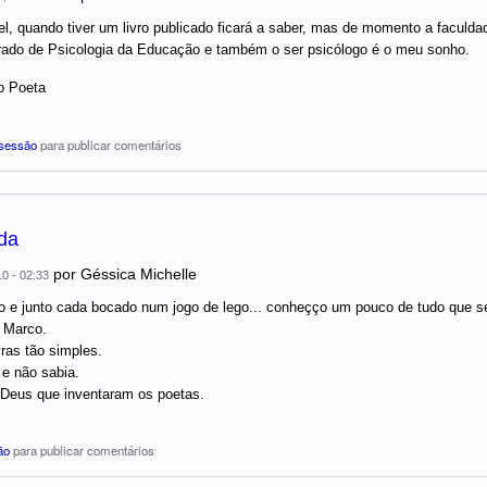
l, quando tiver um livro publicado ficará a saber, mas de momento a faculd
ado de Psicologia da Educação e também o ser psicólogo é o meu sonho.
o Poeta
 sessão
para publicar comentários
da
por
Géssica Michelle
10 - 02:33
o e junto cada bocado num jogo de lego... conheçço um pouco de tudo que se
 Marco.
ras tão simples.
 e não sabia.
Deus que inventaram os poetas.
ão
para publicar comentários