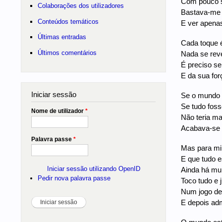
Com pouco s
Colaborações dos utilizadores
Bastava-me 
Conteúdos temáticos
E ver apenas
Últimas entradas
Cada toque 
Últimos comentários
Nada se reve
É preciso se
E da sua for
Iniciar sessão
Se o mundo n
Se tudo fos
Nome de utilizador
*
Não teria ma
Acabava-se 
Palavra passe
*
Mas para mi
E que tudo e
Iniciar sessão utilizando OpenID
Ainda há mui
Pedir nova palavra passe
Toco tudo e 
Num jogo de
E depois adm