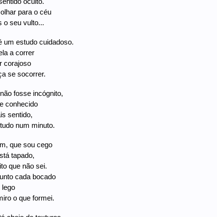
entido oculto.
olhar para o céu
 o seu vulto...
é um estudo cuidadoso.
la a correr
r corajoso
ça se socorrer.
ão fosse incógnito,
se conhecido
is sentido,
tudo num minuto.
m, que sou cego
stá tapado,
to que não sei.
junto cada bocado
 lego
iro o que formei.