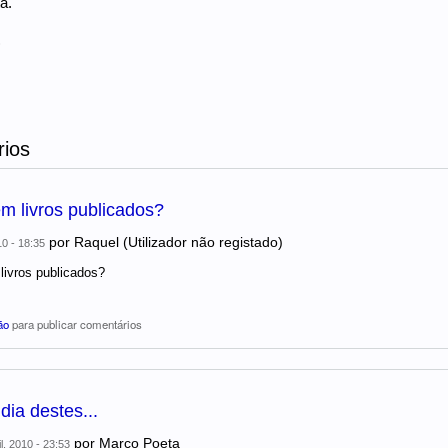
a.
)
ios
m livros publicados?
por
Raquel (Utilizador não registado)
10 - 18:35
livros publicados?
ão
para publicar comentários
ia destes...
por
Marco Poeta
l, 2010 - 23:53