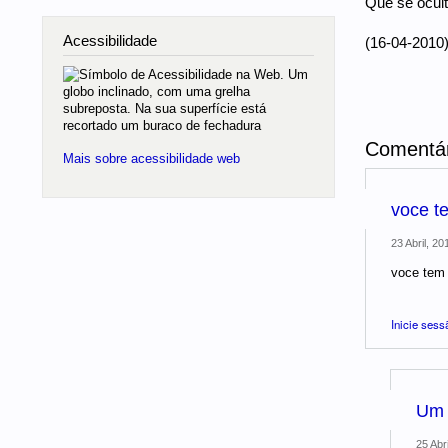
Que se ocult
Acessibilidade
(16-04-2010
Comentár
Mais sobre acessibilidade web
voce te
23 Abril, 20
voce tem 
Inicie sess
Um d
25 Abri