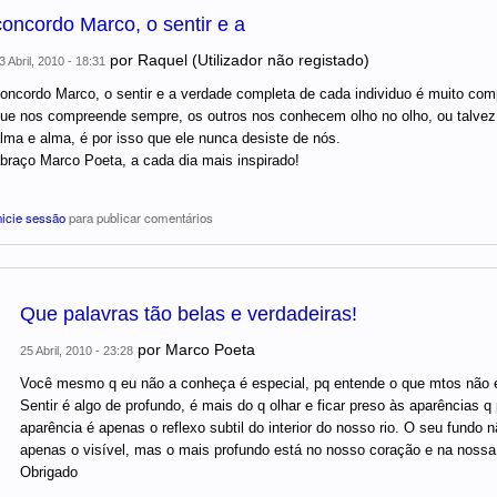
concordo Marco, o sentir e a
por
Raquel (Utilizador não registado)
3 Abril, 2010 - 18:31
oncordo Marco, o sentir e a verdade completa de cada individuo é muito comp
ue nos compreende sempre, os outros nos conhecem olho no olho, ou talvez 
lma e alma, é por isso que ele nunca desiste de nós.
braço Marco Poeta, a cada dia mais inspirado!
nicie sessão
para publicar comentários
Que palavras tão belas e verdadeiras!
por
Marco Poeta
25 Abril, 2010 - 23:28
Você mesmo q eu não a conheça é especial, pq entende o que mtos não e
Sentir é algo de profundo, é mais do q olhar e ficar preso às aparências 
aparência é apenas o reflexo subtil do interior do nosso rio. O seu fund
apenas o visível, mas o mais profundo está no nosso coração e na nossa
Obrigado