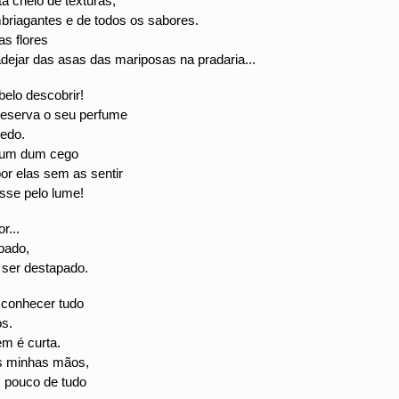
 cheio de texturas,
riagantes e de todos os sabores.
as flores
ejar das asas das mariposas na pradaria...
elo descobrir!
reserva o seu perfume
edo.
mum dum cego
r elas sem as sentir
sse pelo lume!
r...
pado,
 ser destapado.
 conhecer tudo
s.
m é curta.
s minhas mãos,
pouco de tudo